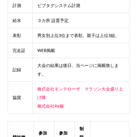
計測
ビブタグシステム計測
給水
３カ所 設置予定
表彰
男女別上位3位まで表彰。親子は上位3組。
完走証
WEB掲載
大会の結果は後日、当ページに掲載致しま
記録
す。
株式会社モンテローザ
マラソン大会盛り上
協賛
げ隊
株式会社Re蘇
制
参加
参加