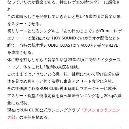
なっていたのが音楽である。特にレゲエの持つパワーに感化さ
れ
この素晴らしさを発信していきたいと思い19歳の頃に音楽活動
をスタートさせる。
初リリースとなるシングル曲『あの日のままで』がiTunes レゲ
エチャートで第2位となりJOY SOUNDでのカラオケ配信などを
経て、当時の新木場STUDIO COASTにて4000人の前でのLIVE
を成功させる。
体に鞭を打ちながらの音楽生活は23歳の頃に突然のドクタース
トップ。体をこわし1週間の入院を経験。
このままではいけないと心機一転。健康について学び自分の身
体を見つめ直そうと強く決意し東京アスリート食堂に入社。
その後併設されるRUN CUBE神田錦町店マネージャーに就任。
アスリート食堂の健康定食を食べ皇居ランニングをし20kgの減
量にも成功。
現在はRUN CUBE公式ランニングクラブ
『アスショクランニン
グ部』
の主催を務める。