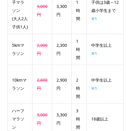
子マラ
1
子供は3歳～12
3,000
3,300
ソン
時
歳小学生まで
円
円
(大人2人
間
※1
子供1人)
1
5kmマ
2,000
2,300
中学生以上
時
ラソン
円
円
※1
間
10kmマ
2,600
2,900
2
中学生以上
ラソン
円
円
時
※1
間
ハーフ
3
3,000
3,300
マラソ
時
18歳以上
円
円
ン
間