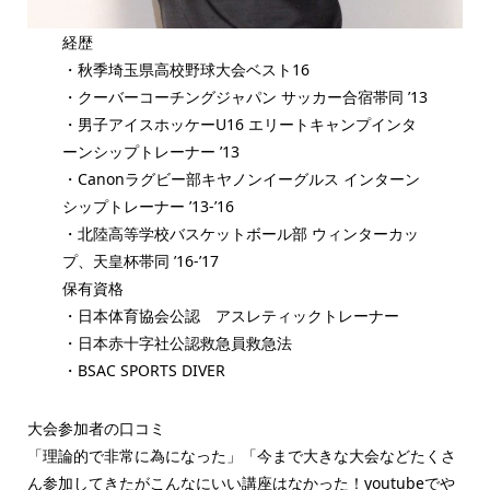
経歴
・秋季埼玉県高校野球大会ベスト16
・クーバーコーチングジャパン サッカー合宿帯同 ’13
・男子アイスホッケーU16 エリートキャンプインタ
ーンシップトレーナー ’13
・Canonラグビー部キヤノンイーグルス インターン
シップトレーナー ’13-’16
・北陸高等学校バスケットボール部 ウィンターカッ
プ、天皇杯帯同 ’16-’17
保有資格
・日本体育協会公認 アスレティックトレーナー
・日本赤十字社公認救急員救急法
・BSAC SPORTS DIVER
大会参加者の口コミ​
「理論的で非常に為になった」「今まで大きな大会などたくさ
ん参加してきたがこんなにいい講座はなかった！youtubeでや