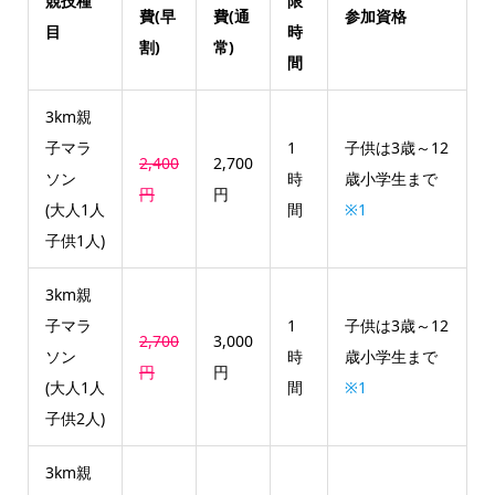
競技種
限
費(早
費(通
参加資格
目
時
割)
常)
間
3km親
子マラ
1
子供は3歳～12
2,400
2,700
ソン
時
歳小学生まで
円
円
(大人1人
間
※1
子供1人)
3km親
子マラ
1
子供は3歳～12
2,700
3,000
ソン
時
歳小学生まで
円
円
(大人1人
間
※1
子供2人)
3km親