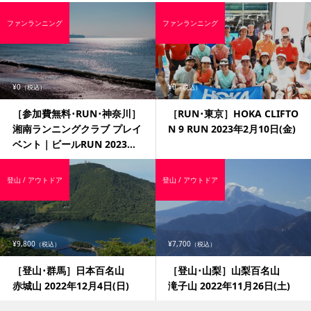
ファンランニング
ファンランニング
¥0
¥0
（税込）
（税込）
［参加費無料･RUN･神奈川］
［RUN･東京］HOKA CLIFTO
湘南ランニングクラブ プレイ
N 9 RUN 2023年2月10日(金)
ベント｜ビールRUN 2023...
登山 / アウトドア
登山 / アウトドア
¥9,800
¥7,700
（税込）
（税込）
［登山･群馬］日本百名山
［登山･山梨］山梨百名山
赤城山 2022年12月4日(日)
滝子山 2022年11月26日(土)