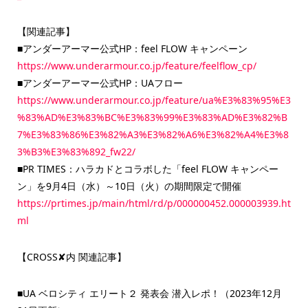
【関連記事】
■アンダーアーマー公式HP：feel FLOW キャンペーン
https://www.underarmour.co.jp/feature/feelflow_cp/
■アンダーアーマー公式HP：UAフロー
https://www.underarmour.co.jp/feature/ua%E3%83%95%E3
%83%AD%E3%83%BC%E3%83%99%E3%83%AD%E3%82%B
7%E3%83%86%E3%82%A3%E3%82%A6%E3%82%A4%E3%8
3%B3%E3%83%892_fw22/
■PR TIMES：ハラカドとコラボした「feel FLOW キャンペー
ン」を9月4日（水）～10日（火）の期間限定で開催
https://prtimes.jp/main/html/rd/p/000000452.000003939.ht
ml
【CROSS✘内 関連記事】
■UA ベロシティ エリート２ 発表会 潜入レポ！（2023年12月