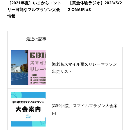
［2021年夏］いまからエント
【黄金体験ラジオ】2023/5/2
リー可能なフルマラソン大会
2 ONAIR #8
情報
最近の記事
海老名スマイル耐久リレーマラソン
出走リスト
第59回荒川スマイルマラソン大会案
内