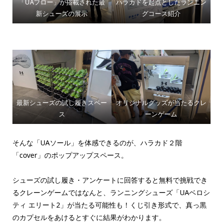
「UAフロー」が搭載された最
ハラカドを起点としたランニン
新シューズの展示
グコース紹介
最新シューズの試し履きスペー
オリジナルグッズが当たるクレ
ス
ーンゲーム
そんな「UAソール」を体感できるのが、ハラカド２階
「cover」のポップアップスペース。
シューズの試し履き・アンケートに回答すると無料で挑戦でき
るクレーンゲームではなんと、ランニングシューズ「UAベロシ
ティ エリート2」が当たる可能性も！くじ引き形式で、真っ黒
のカプセルをあけるとすぐに結果がわかります。