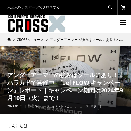
人と人を、スポーツでクロスする


CROSS×ニュース
アンダーアーマーの強みはソールにあり！ハラカドで開催中「feel FLOW キャンペーン」レポート｜キャンペーン期間は2024年9月10日（火）まで！
アンダーアーマーの強みはソールにあり！
ハラカドで開催中「feel FLOW キャンペー
ン」レポート｜キャンペーン期間は2024年9
月10日（火）まで！
2024.09.05
CROSS×ニュース
,
イベントレビュー
,
ニュース
,
リポート
こんにちは！