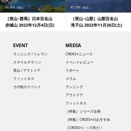
¥9,800
¥7,700
（税込）
（税込）
［登山･群馬］日本百名山
［登山･山梨］山梨百名山
赤城山 2022年12月4日(日)
滝子山 2022年11月26日(土)
EVENT
MEDIA
ランニング / トレラン
CROSS×ニュース
スマイルマラソン
イベントレビュー
登山 / アウトドア
リポート
フィットネス
コラム
その他のイベント
ランニング
アウトドア
フィットネス
［特集］シリーズ企画
［特集］CROSS×のおすすめ
［CROSS×］って何だ！