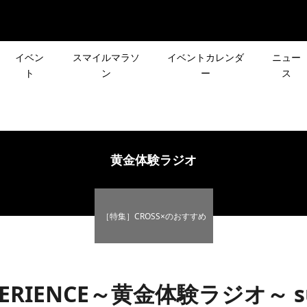
イベン
スマイルマラソ
イベントカレンダ
ニュー
ト
ン
ー
ス
］8月のイベント情
［NEWS］スマイルマラ
ーズ企画］皆さんの
［夏のシリーズ企画］
MC 長澤英知さんが、7/2
先が決まる登山イベ
OUTDOOR DAY
黄金体験ラジオ
興芝居を開催！
クエスト登山」
KAMAKURA
2021.06.18
［特集］CROSS×のおすすめ
イルマラソンでもお
最新作「SKYWARD X」
声で行き先が決まる
12月26日(日)［CROSS×
『沼津港深海水族
せる！HOKA【HOKA
ント「第2回 リクエ
会］で1年の締めくくり！
レポート！
Yokohama MARK IS Mina
」
2024.05.01
PERIENCE～黄金体験ラジオ～ sup