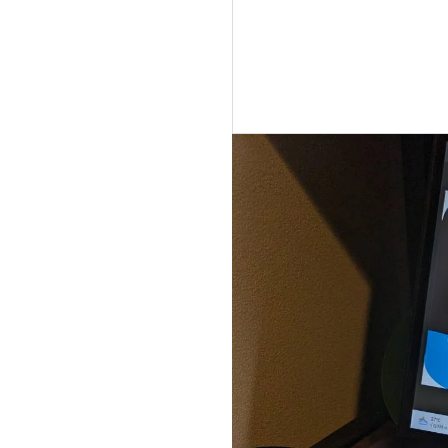
［コラム］
山イベン
裕」。昨年
2022.08.25