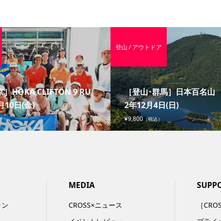
登山 / アウトドア
］HOKA CLIFTON 9 RU
［登山･群馬］日本百名山 赤
月10日(金)
2年12月4日(日)
¥9,800
（税込）
MEDIA
SUPP
ラン
CROSS×ニュース
［CRO