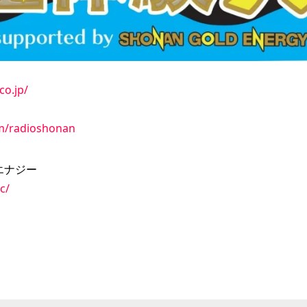
co.jp/
om/radioshonan
エナジー
c/