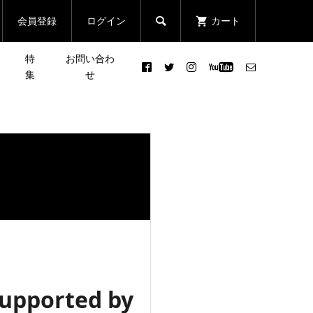
会員登録
ログイン
カート

特
お問い合わ
集
せ
ソン
UA ベロシティ エリート２
皆さんの声で行き先が決まる
5即
発表会 潜入レポ！
登山イベント「第3回 リクエ
スト登山」
2023.12.21
が試
「JACK WOLFSKIN
忘年
DISCOVERY CLUB」 Event
...
Report ＃３ daisuke kata...
2022.07.20
ported by