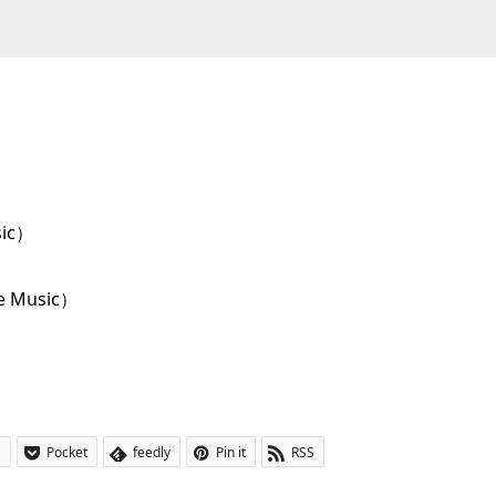
sic）
e Music）
a
Pocket
feedly
Pin it
RSS