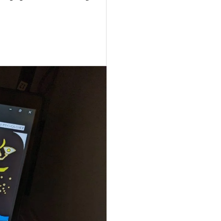
山ゴハンの魅力とは？登山愛
nt
好家必見の新しい楽しみ方を
.
ご紹介！
2023.10.26