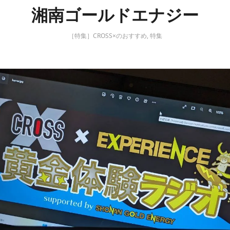
2022年度 富士登
「JACK WOLFSKIN
湘南ゴールドエナジー
トのテーマは「余
DISCOVERY CLUB」 Eve
の富士山も振り...
Report ＃2 日本縦断した..
［特集］CROSS×のおすすめ
,
特集
2022.06.22