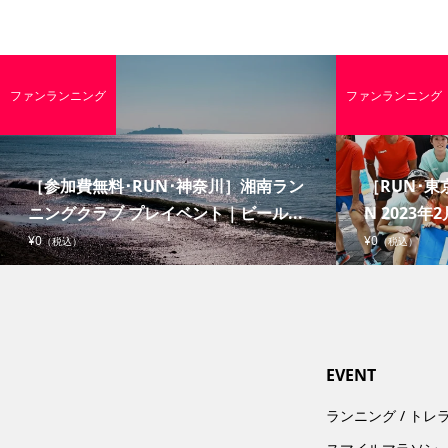
ファンランニング
ファンランニング
［参加費無料･RUN･神奈川］湘南ラン
［RUN･東京
ニングクラブ プレイベント｜ビール...
N 2023年2
¥0
¥0
（税込）
（税込）
EVENT
ランニング / トレ