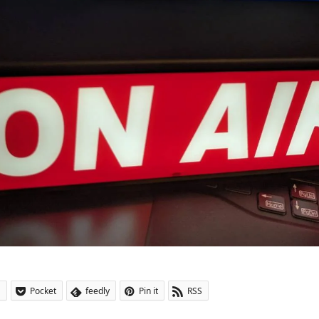
a
Pocket
feedly
Pin it
RSS