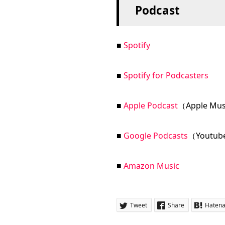
Podcast
■
Spotify
■
Spotify for Podcasters
■
Apple Podcast
（Apple Mu
■
Google Podcasts
（Youtub
■
Amazon Music
Tweet
Share
Haten