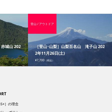
登山 / アウトドア
城山 202
［登山･山梨］山梨百名山 滝子山 202
2年11月26日(土)
¥7,700
（税込）
ORT
SS×］の理念