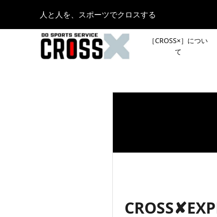
人と人を、スポーツでクロスする
［CROSS×］につい
て
［NEWS
［新シリ
報
声で行き
ント「リ
2023.07.26
沼津スマ
皆さんの
馴染み！
登山イベ
館』潜入
スト登山
2024.01.31
CROSS✘EX