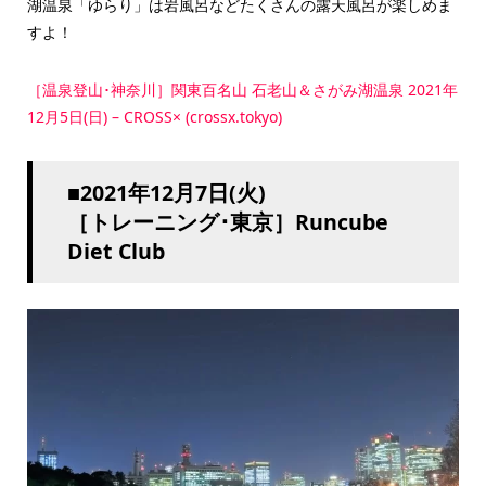
湖温泉「ゆらり」は岩風呂などたくさんの露天風呂が楽しめま
すよ！
［温泉登山･神奈川］関東百名山 石老山＆さがみ湖温泉 2021年
12月5日(日) – CROSS× (crossx.tokyo)
■2021年12月7日(火)
［トレーニング･東京］Runcube
Diet Club