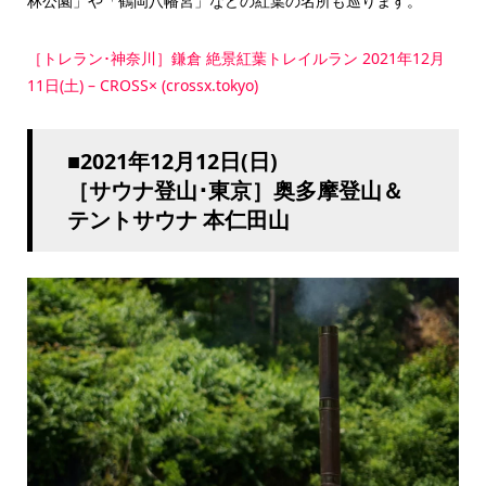
林公園」や「鶴岡八幡宮」などの紅葉の名所も巡ります。
［トレラン･神奈川］鎌倉 絶景紅葉トレイルラン 2021年12月
11日(土) – CROSS× (crossx.tokyo)
■2021年12月12日(日)
［サウナ登山･東京］奥多摩登山＆
テントサウナ 本仁田山