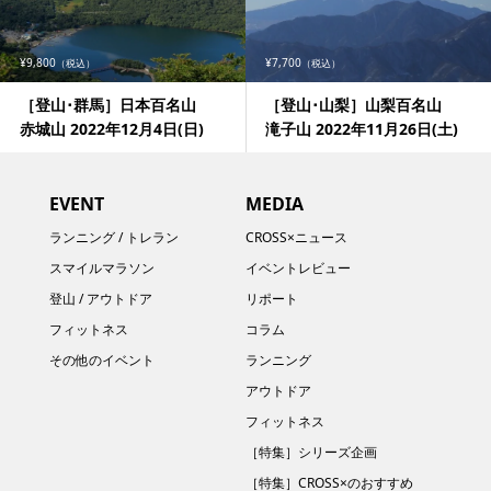
¥9,800
¥7,700
（税込）
（税込）
［登山･群馬］日本百名山
［登山･山梨］山梨百名山
赤城山 2022年12月4日(日)
滝子山 2022年11月26日(土)
EVENT
MEDIA
ランニング / トレラン
CROSS×ニュース
スマイルマラソン
イベントレビュー
登山 / アウトドア
リポート
フィットネス
コラム
その他のイベント
ランニング
アウトドア
フィットネス
［特集］シリーズ企画
［特集］CROSS×のおすすめ