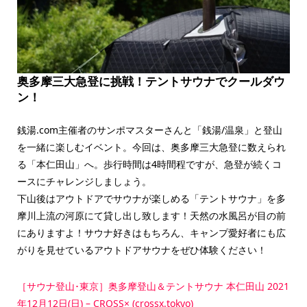
奥多摩三大急登に挑戦！テントサウナでクールダウ
ン！
銭湯.com主催者のサンポマスターさんと「銭湯/温泉」と登山
を一緒に楽しむイベント。今回は、奥多摩三大急登に数えられ
る「本仁田山」へ。歩行時間は4時間程ですが、急登が続くコ
ースにチャレンジしましょう。
下山後はアウトドアでサウナが楽しめる「テントサウナ」を多
摩川上流の河原にて貸し出し致します！天然の水風呂が目の前
にありますよ！サウナ好きはもちろん、キャンプ愛好者にも広
がりを見せているアウトドアサウナをぜひ体験ください！
［サウナ登山･東京］奥多摩登山＆テントサウナ 本仁田山 2021
年12月12日(日) – CROSS× (crossx.tokyo)