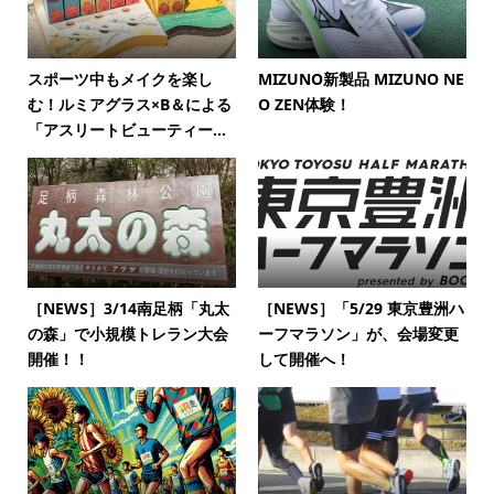
スポーツ中もメイクを楽し
MIZUNO新製品 MIZUNO NE
む！ルミアグラス×B＆による
O ZEN体験！
「アスリートビューティー...
［NEWS］3/14南足柄「丸太
［NEWS］「5/29 東京豊洲ハ
の森」で小規模トレラン大会
ーフマラソン」が、会場変更
開催！！
して開催へ！