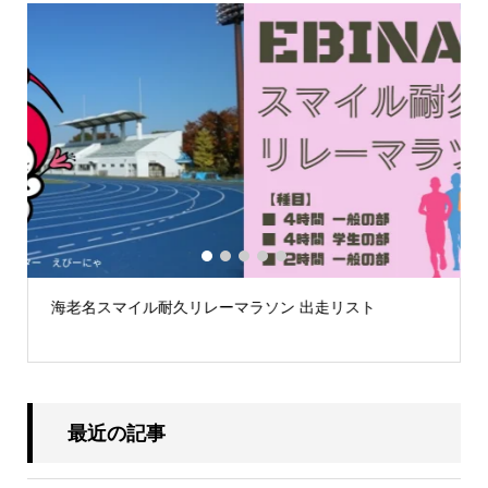
1
2
3
4
5
ト
第59回荒川スマイルマラソン大会案内
最近の記事