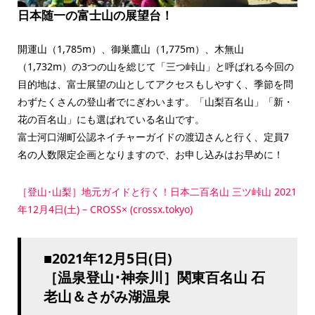
日本随一の富士山の展望台！
開運山（1,785m）、御巣鷹山（1,775m）、木無山
（1,732m）の3つの山を総じて「三つ峠山」と呼ばれる今回の
目的地は、富士展望の山としてアクセスもしやすく、季節を問
わずたくさんの登山者でにぎわいます。「山梨百名山」「新・
花の百名山」にも選ばれている名山です。
富士河口湖町公認ネイチャーガイドの渡辺さんと行く、定員7
名の人数限定企画となりますので、お申し込みはお早めに！
［登山･山梨］地元ガイドと行く！日本二百名山 三ツ峠山 2021
年12月4日(土) – CROSS× (crossx.tokyo)
■2021年12月5日(日)
［温泉登山･神奈川］関東百名山 石
老山＆さがみ湖温泉