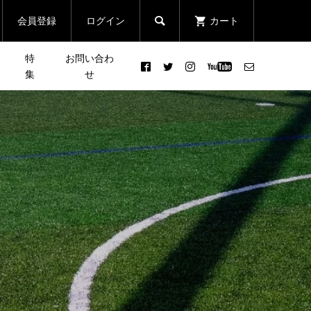
会員登録
ログイン
カート

特
お問い合わ
集
せ
汚れた登山靴を丸洗いしてみ
まる
皆さんの声で行き先が決まる
た！［アウトドア×クリーニ
クエ
登山イベント「第3回 リクエ
ング］
スト登山」
2021.09.12
ャン
［イベント潜入］ニューバラ
んの
UN
ンス フレッシュフォーム体験
イベ
...
会に参加！
2022.05.31