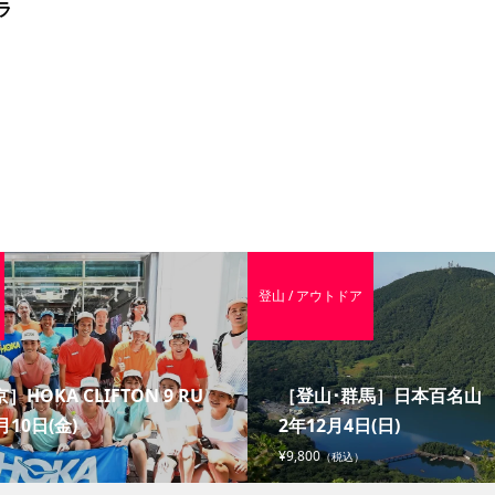
ラ
登山 / アウトドア
］HOKA CLIFTON 9 RU
［登山･群馬］日本百名山 赤
月10日(金)
2年12月4日(日)
¥9,800
（税込）