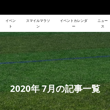
イベン
スマイルマラソ
イベントカレンダ
ニュー
ト
ン
ー
ス
ト情報】申し込みは
フルマラソンへの道
リーズ企画］
皆さんの声で行き先が決
月）まで！HOKA
③ASICS「GEL-KAYANO
R DAY
登山イベント「第2回 リ
LL RUNが原宿と...
29」シューズレビュー
RA
スト登山」
2022.10.13
3/19-21 中村優さ
志村美希さんに会えるチ
(日)［CROSS×忘年
［新シリーズ企画］皆さ
2020年 7月の記事一覧
吉田でワーケーショ
ス！｜「HOKA GROUP R
年の締めくくり！
声で行き先が決まる登山
か!?
WITH MIKI SHIMURA」申
ント「リクエスト登山」
2024.07.08