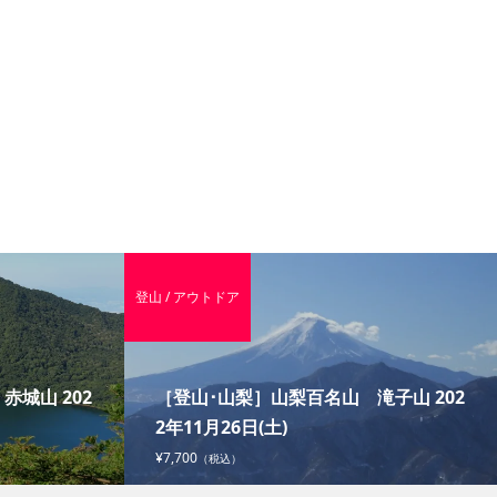
登山 / アウトドア
城山 202
［登山･山梨］山梨百名山 滝子山 202
2年11月26日(土)
¥7,700
（税込）