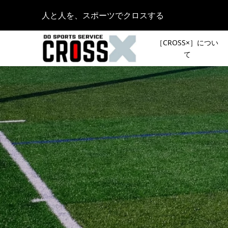
人と人を、スポーツでクロスする
［CROSS×］につい
て
【イベン
［夏のシ
6月3日（
OUTDOO
DOWNHI
KAMAKU
2024.06.01
［NEWS］
12月26日
んと富士
会］で1
ンしません
2021.02.24