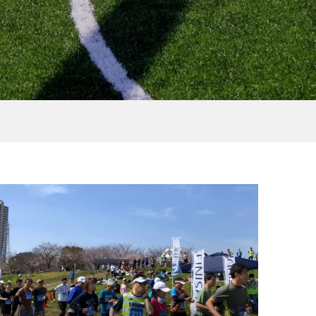
［YouTube］4/24横浜シー
ング
パークマラソン ゲスト 女子
高生ドラマー MIKI 5kmマ...
2021.02.16