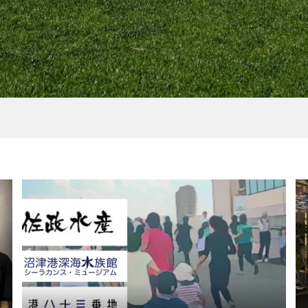
ube］アンバサダー中
[2022年］しっかり感染対
と登った馬頭刈山
策！ 近日開催予定のマ
ン大会5選！
2022.01.27