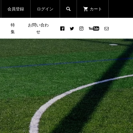
会員登録
ログイン
カート

特
お問い合わ
集
せ
日
2025年9月28日 開催！網走オ
皆さんの声で行き先が決まる
行
ホーツクマラソン エントリー
登山イベント「第3回 リクエ
開始！ゲストは志村美希さ...
スト登山」
2025.04.03
ん～
「JACK WOLFSKIN
忘年
入ろ
DISCOVERY CLUB」 Event
.
Report ＃１ 初心者にも大...
2022.05.09