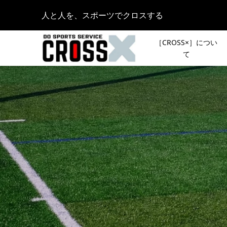
人と人を、スポーツでクロスする
［CROSS×］につい
て
［NEW
［新シリ
with 
声で行き
コース決
ント「リ
2022.06.04
ガーミン
皆さんの
ト機能を
登山イベ
スト登山
2024.12.06