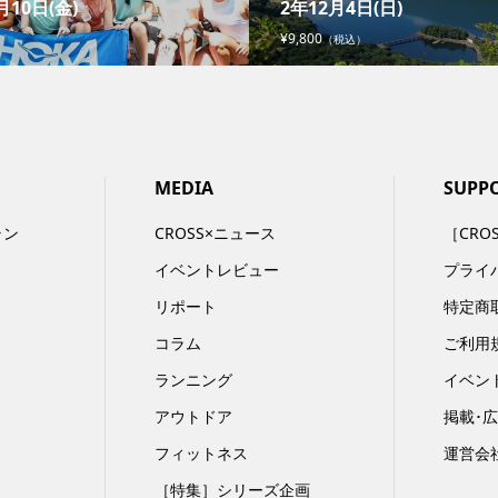
月10日(金)
2年12月4日(日)
¥9,800
（税込）
MEDIA
SUPP
ラン
CROSS×ニュース
［CRO
イベントレビュー
プライ
リポート
特定商
コラム
ご利用
ランニング
イベン
アウトドア
掲載･
フィットネス
運営会
［特集］シリーズ企画