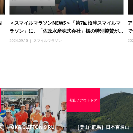
N
＜スマイルマラソンNEWS＞「第7回沼津スマイルマ
ア
ラソン」に、「佐政水産株式会社」様の特別協賛が...
で
2024.09.10
スマイルマラソン
20
登山 / アウトドア
］HOKA CLIFTON 9 RU
［登山･群馬］日本百名山 赤