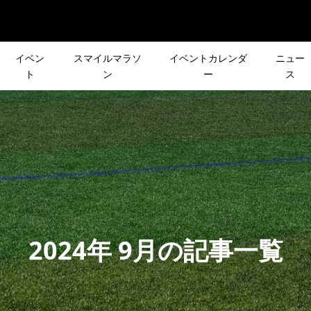
イベン
スマイルマラソ
イベントカレンダ
ニュー
ト
ン
ー
ス
S］『東京観光ライド
［NEWS］2021年11月6
ーズ企画］皆さんの
［夏のシリーズ企画］
ステレオタイフーン』
(土)の「リクエスト登山」
先が決まる登山イベ
OUTDOOR DAY
定！
き先決定！！
クエスト登山」
KAMAKURA
2021.09.23
のレースヴィジェッ
【申込受付中】「ぱつら
声で行き先が決まる
12月26日(日)［CROSS×
2024年 9月の記事一覧
使って走ってみた！
夏だし走った後に温泉に
ント「第2回 リクエ
会］で1年の締めくくり！
うよ！～」開催日は7月27..
」
2024.07.23