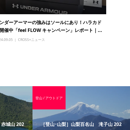
ンダーアーマーの強みはソールにあり！ハラカド
開催中「feel FLOW キャンペーン」レポート｜...
24.09.05
CROSS×ニュース
登山 / アウトドア
城山 202
［登山･山梨］山梨百名山 滝子山 202