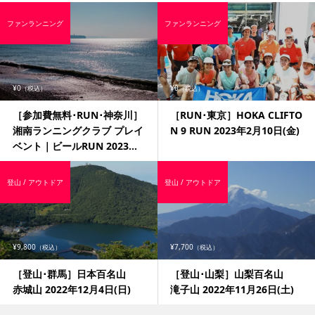
ファンランニング
ファンランニング
¥0
¥0
（税込）
（税込）
［参加費無料･RUN･神奈川］
［RUN･東京］HOKA CLIFTO
湘南ランニングクラブ プレイ
N 9 RUN 2023年2月10日(金)
ベント｜ビールRUN 2023...
登山 / アウトドア
登山 / アウトドア
¥9,800
¥7,700
（税込）
（税込）
［登山･群馬］日本百名山
［登山･山梨］山梨百名山
赤城山 2022年12月4日(日)
滝子山 2022年11月26日(土)