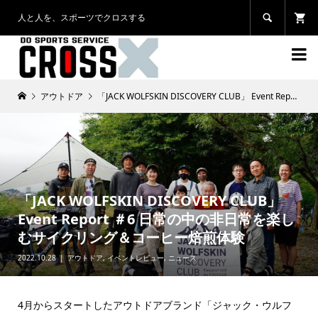
人と人を、スポーツでクロスする


アウトドア
「JACK WOLFSKIN DISCOVERY CLUB」 Event Report ＃6 日常の中の非日常を楽しむサイクリング＆コーヒー焙煎体験
「JACK WOLFSKIN DISCOVERY CLUB」
Event Report ＃6 日常の中の非日常を楽し
むサイクリング＆コーヒー焙煎体験
2022.10.28
アウトドア
,
イベントレビュー
,
ニュース
4月からスタートしたアウトドアブランド「ジャック・ウルフ