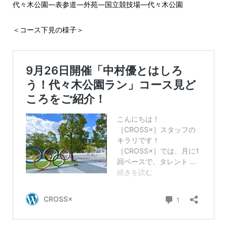
代々木公園―表参道―外苑―国立競技場―代々木公園
＜コース下見の様子＞