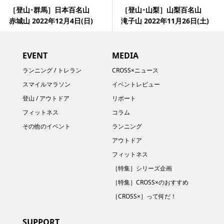
［登山･群馬］日本百名山
［登山･山梨］山梨百名山
赤城山 2022年12月4日(日)
滝子山 2022年11月26日(土)
EVENT
MEDIA
ランニング / トレラン
CROSS×ニュース
スマイルマラソン
イベントレビュー
登山 / アウトドア
リポート
フィットネス
コラム
その他のイベント
ランニング
アウトドア
フィットネス
［特集］シリーズ企画
［特集］CROSS×のおすすめ
［CROSS×］って何だ！
SUPPORT