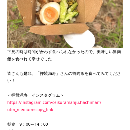
下見の時は時間が合わず食べられなかったので、美味しい魯肉
飯を食べれて幸せでした！
皆さんも是非、「押競満寿」さんの魯肉飯を食べてみてくださ
い！
＜押競満寿 インスタグラム＞
https://instagram.com/osikuramanju.hachiman?
utm_medium=copy_link
朝食 9：00～14：00