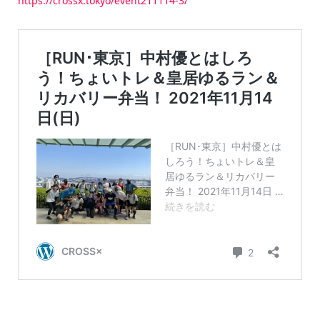
https://crossx.tokyo/event211114-3/