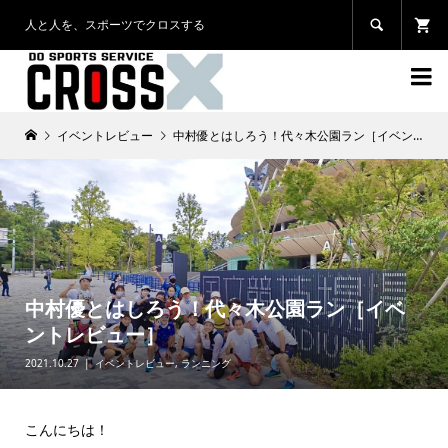
人と人を、スポーツでクロスする


イベントレビュー
中村優とはしろう！代々木公園ラン［イベントレビュー］
中村優とはしろう！代々木公園ラン［イベ
ントレビュー］
2021.10.27
イベントレビュー
,
ランニング
こんにちは！