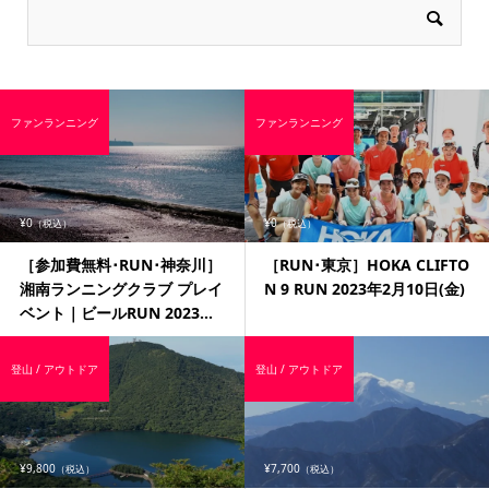
ファンランニング
ファンランニング
¥0
¥0
（税込）
（税込）
［参加費無料･RUN･神奈川］
［RUN･東京］HOKA CLIFTO
湘南ランニングクラブ プレイ
N 9 RUN 2023年2月10日(金)
ベント｜ビールRUN 2023...
登山 / アウトドア
登山 / アウトドア
¥9,800
¥7,700
（税込）
（税込）