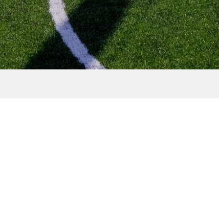
ニン
［NEWS］11月のイベント情
ン
報
..
2022.11.08