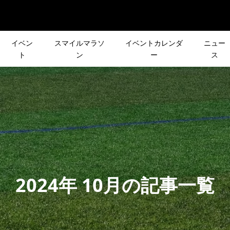
イベン
スマイルマラソ
イベントカレンダ
ニュー
ト
ン
ー
ス
RT］中村優の「ONE
【出走レポート】人生2回
声で行き先が決まる
皆さんの声で行き先が決
ランニングクリニッ
のフルマラソンは「名古
ント「第2回 リクエ
登山イベント「第3回 リ
ート
ィメンズマラソン2025」に.
」
スト登山」
2025.03.27
S］スマイルマラソン
［NEWS］名古屋ウィメ
ーズ企画］皆さんの
［夏のシリーズ企画］
2024年 10月の記事一覧
英知さんが、7/25即
マラソン前日にShakeout
先が決まる登山イベ
OUTDOOR DAY
開催！
Run開催！！
クエスト登山」
KAMAKURA
2023.02.26