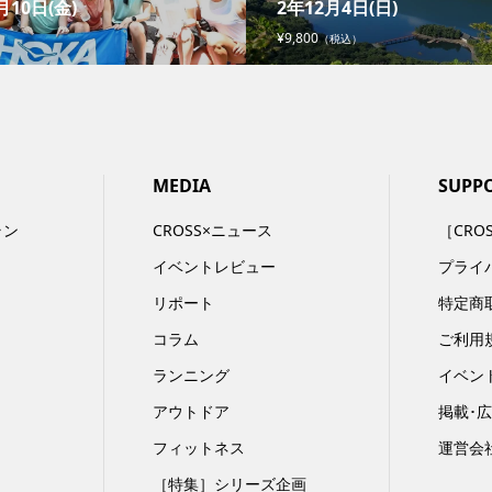
月10日(金)
2年12月4日(日)
¥9,800
（税込）
MEDIA
SUPP
ラン
CROSS×ニュース
［CRO
イベントレビュー
プライ
リポート
特定商
コラム
ご利用
ランニング
イベン
アウトドア
掲載･
フィットネス
運営会
［特集］シリーズ企画