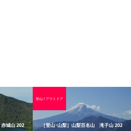
登山 / アウトドア
城山 202
［登山･山梨］山梨百名山 滝子山 202