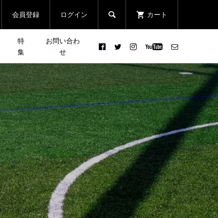
会員登録
ログイン
カート

特
お問い合わ
集
せ
目
［NEWS］10月後半のイベン
まる
12月26日(日)［CROSS×忘年
屋ウ
ト情報
クエ
会］で1年の締めくくり！
..
2021.10.19
ンズ
暮らしとスポーツがつながる
メディア「two-nagual」
Twitter開設キャンペーン 7...
2021.07.20