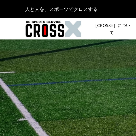
人と人を、スポーツでクロスする
［CROSS×］につい
て
［REPO
皆さんの
TOKYO
登山イベ
ク」 レポ
スト登山
2020.10.29
［NEW
［新シリ
MC 長澤
声で行き
興芝居を
ント「リ
2021.06.18