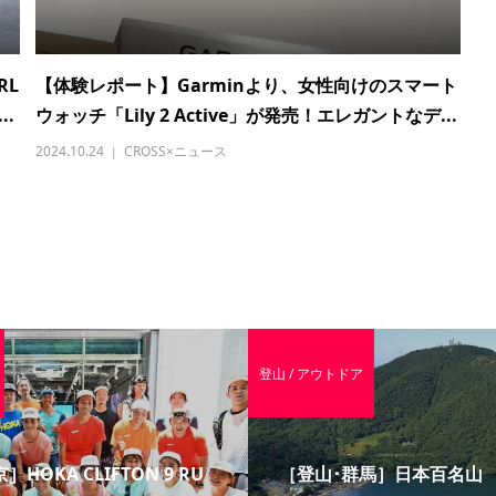
RL
【体験レポート】Garminより、女性向けのスマート
..
ウォッチ「Lily 2 Active」が発売！エレガントなデ...
2024.10.24
CROSS×ニュース
登山 / アウトドア
］HOKA CLIFTON 9 RU
［登山･群馬］日本百名山 赤