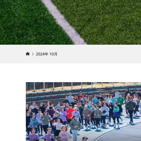
汚れた登
た！［ア
ング］
2021.09.12
2024年 10月