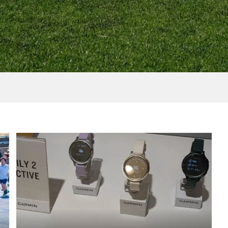
山靴を丸洗いしてみ
［NEWS］栄養とトレー
ウトドア×クリーニ
グを学ぶオンラインサロ
「TRAEATS-トレイーツ-」.
2021.07.18