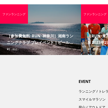
ファンランニング
ファンランニング
［参加費無料･RUN･神奈川］湘南ラン
［RUN･東京
ニングクラブ プレイベント｜ビール...
N 2023年2
¥0
¥0
（税込）
（税込）
EVENT
ランニング / トレ
スマイルマラソン
登山 / アウトドア