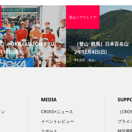
登山 / アウトドア
］HOKA CLIFTON 9 RU
［登山･群馬］日本百名山 赤
月10日(金)
2年12月4日(日)
¥9,800
（税込）
MEDIA
SUPP
ラン
CROSS×ニュース
［CRO
イベントレビュー
プライ
リポート
特定商