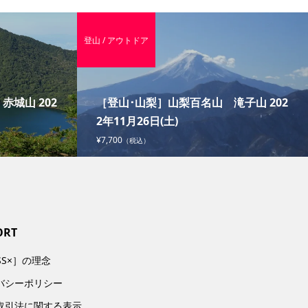
登山 / アウトドア
城山 202
［登山･山梨］山梨百名山 滝子山 202
2年11月26日(土)
¥7,700
（税込）
ORT
SS×］の理念
バシーポリシー
取引法に関する表示