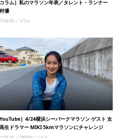
コラム］私のマラソン年表／タレント・ランナー
村優
21.02.23
コラム
YouTube］4/24横浜シーパークマラソン ゲスト 女
高生ドラマー MIKI 5kmマラソンにチャレンジ
21.02.16
CROSS×ニュース