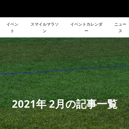
イベン
スマイルマラソ
イベントカレンダ
ニュー
ト
ン
ー
ス
］9/19サイクリング
［NEWS］4/29(土)『ぱ
リーズ企画］
皆さんの声で行き先が決
に、自転車好きお笑
ん山手線一周ラン！』開
R DAY
登山イベント「第3回 リ
レオタイフーン...
RA
スト登山」
2023.04.27
シューズ初体験！
［NEWS］1月のイベント
声で行き先が決まる
12月26日(日)［CROSS×
2021年 2月の記事一覧
CARBON
報
ント「第2回 リクエ
会］で1年の締めくくり！
』試し履きレポー...
」
2022.01.05