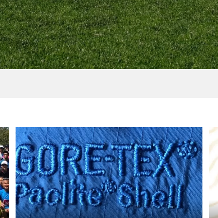
S］湘南ゴールドエナ
［NEWS］中村優さんと
7周年！黄金体験情
吉田のまちをHike&Run
ーケーションイベント
2021.04.14