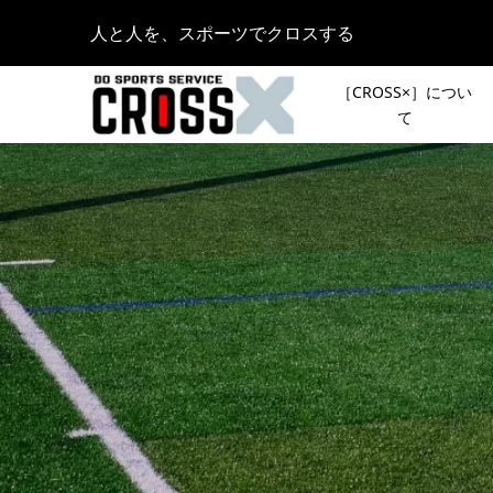
人と人を、スポーツでクロスする
［CROSS×］につい
て
［NEWS
［夏のシ
イベント
OUTDOO
い芸人ステ
KAMAKU
2020.09.08
カーボン
皆さんの
YONEX『
登山イベ
CRUISE
スト登山
2023.09.30