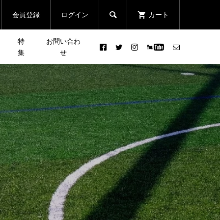
会員登録
ログイン
カート

特
お問い合わ
集
せ
つら
「JACK WOLFSKIN
まる
［新シリーズ企画］皆さんの
催！
DISCOVERY CLUB」 Event
クエ
声で行き先が決まる登山イベ
Report ＃2 日本縦断した...
ント「リクエスト登山」
2022.06.22
情
「JACK WOLFSKIN
忘年
DISCOVERY CLUB」Event
Report ＃5 鎌倉の夜を歩...
2022.08.20