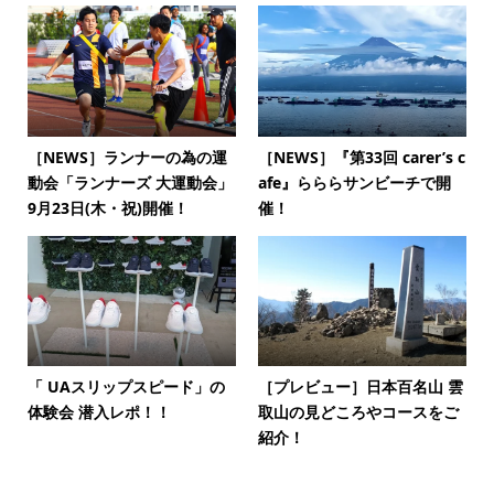
［NEWS］ランナーの為の運
［NEWS］『第33回 carer’s c
動会「ランナーズ 大運動会」
afe』らららサンビーチで開
9月23日(木・祝)開催！
催！
「 UAスリップスピード」の
［プレビュー］日本百名山 雲
体験会 潜入レポ！！
取山の見どころやコースをご
紹介！