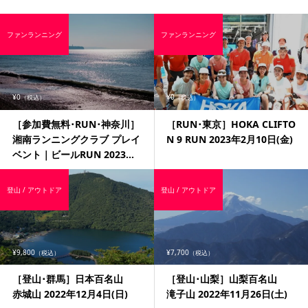
ファンランニング
ファンランニング
¥0
¥0
（税込）
（税込）
［参加費無料･RUN･神奈川］
［RUN･東京］HOKA CLIFTO
湘南ランニングクラブ プレイ
N 9 RUN 2023年2月10日(金)
ベント｜ビールRUN 2023...
登山 / アウトドア
登山 / アウトドア
¥9,800
¥7,700
（税込）
（税込）
［登山･群馬］日本百名山
［登山･山梨］山梨百名山
赤城山 2022年12月4日(日)
滝子山 2022年11月26日(土)