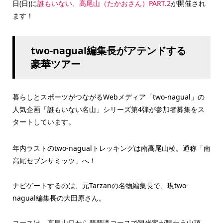
日(日)に
誰もいない、高尾山（たかおさん）PART.2
が開催され
ます！
two-nagual編集長がアテンドする
豪華ツアー
暮らしとスポーツがつながるWebメディア「two-nagual」の
人気企画「誰もいない名山」シリーズ第4弾が参加者募集をス
タートしています。
年内ラストのtwo-nagualトレッキングは南高尾山稜。通称「南
高尾セブンサミッツ」へ！
ナビゲートするのは、元Tarzanの名物編集長で、現two-
nagual編集長の大田原さん。
コースは、高尾山口から琵琶滝コースで観光客が賑わう山頂