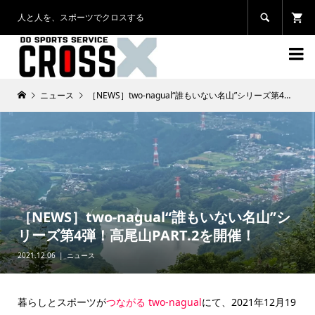
人と人を、スポーツでクロスする


ニュース
［NEWS］two-nagual“誰もいない名山”シリーズ第4弾！高尾山PART.2を開催！
［NEWS］two-nagual“誰もいない名山”シ
リーズ第4弾！高尾山PART.2を開催！
2021.12.06
ニュース
暮らしとスポーツが
つながる two-nagual
にて、2021年12月19