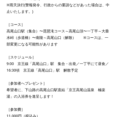
※雨天決行(警報発令、行政からの要請などがあった場合は、中
止いたします。)
［コース］
高尾山口駅（集合）〜琵琶滝コース～高尾山頂〜一丁平～大垂
水峠（歩道橋）〜南陵～高尾山口（解散） ※コースは、一
部変更になる可能性があります
［スケジュール］
9:00 京王線「高尾山口」駅 集合・出発／一丁平にて昼食／
16:30頃 京王線「高尾山口」駅 解散予定
［参加者へプレゼント］
希望者に、下山路の高尾山口駅直結「京王高尾山温泉 極楽
湯」の入浴券を進呈します！
［参加費］
11,000円（税込み）