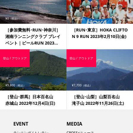
¥0
¥0
（税込）
（税込）
［参加費無料･RUN･神奈川］
［RUN･東京］HOKA CLIFTO
湘南ランニングクラブ プレイ
N 9 RUN 2023年2月10日(金)
ベント｜ビールRUN 2023...
登山 / アウトドア
登山 / アウトドア
¥9,800
¥7,700
（税込）
（税込）
［登山･群馬］日本百名山
［登山･山梨］山梨百名山
赤城山 2022年12月4日(日)
滝子山 2022年11月26日(土)
EVENT
MEDIA
ランニング / トレラン
CROSS×ニュース