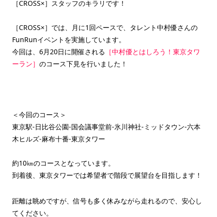
［CROSS×］スタッフのキラリです！
［CROSS×］では、月に1回ペースで、タレント中村優さんの
FunRunイベントを実施しています。
今回は、6月20日に開催される
［中村優とはしろう！東京タワ
ーラン］
のコース下見を行いました！
＜今回のコース＞
東京駅‐日比谷公園‐国会議事堂前‐氷川神社‐ミッドタウン‐六本
木ヒルズ‐麻布十番‐東京タワー
約10㎞のコースとなっています。
到着後、東京タワーでは希望者で階段で展望台を目指します！
距離は眺めですが、信号も多く休みながら走れるので、安心し
てください。