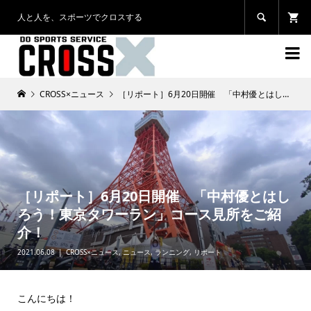
人と人を、スポーツでクロスする


CROSS×ニュース
［リポート］6月20日開催 「中村優とはしろう！東京タワーラン」コース見所をご紹介！
［リポート］6月20日開催 「中村優とはし
ろう！東京タワーラン」コース見所をご紹
介！
2021.06.08
CROSS×ニュース
,
ニュース
,
ランニング
,
リポート
こんにちは！