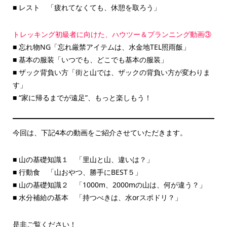
■ レスト 「疲れてなくても、休憩を取ろう」
トレッキング初級者に向けた、ハウツー＆プランニング動画③
■ 忘れ物NG「忘れ厳禁アイテムは、水金地TEL照雨飯」
■ 基本の服装「いつでも、どこでも基本の服装」
■ ザック背負い方「街と山では、ザックの背負い方が変わりま
す」
■ “家に帰るまでが遠足”、もっと楽しもう！
今回は、下記4本の動画をご紹介させていただきます。
■ 山の基礎知識１ 「里山と山、違いは？」
■ 行動食 「山おやつ、勝手にBEST５」
■ 山の基礎知識２ 「1000m、2000mの山は、何が違う？」
■ 水分補給の基本 「持つべきは、水orスポドリ？」
是非ご覧ください！