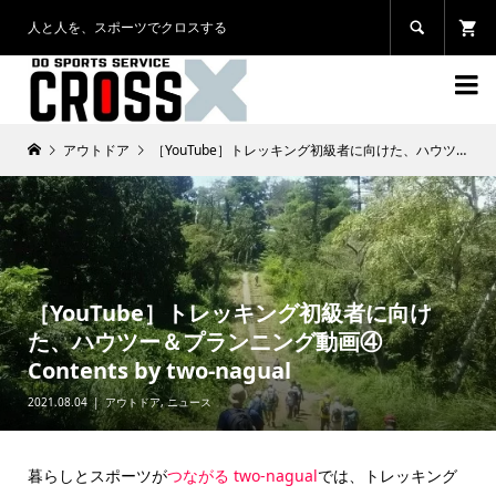
人と人を、スポーツでクロスする


アウトドア
［YouTube］トレッキング初級者に向けた、ハウツー＆プランニング動画④ Contents by two-nagual
［YouTube］トレッキング初級者に向け
た、ハウツー＆プランニング動画④
Contents by two-nagual
2021.08.04
アウトドア
,
ニュース
暮らしとスポーツが
つながる two-nagual
では、トレッキング