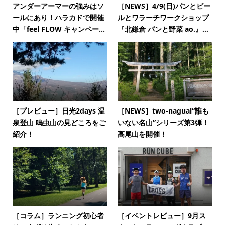
アンダーアーマーの強みはソ
［NEWS］4/9(日)パンとビー
ールにあり！ハラカドで開催
ルとワラーチワークショップ
中「feel FLOW キャンペー...
『北鎌倉 パンと野菜 ao.』...
［プレビュー］日光2days 温
［NEWS］two-nagual“誰も
泉登山 鳴虫山の見どころをご
いない名山”シリーズ第3弾！
紹介！
高尾山を開催！
［コラム］ランニング初心者
［イベントレビュー］9月ス