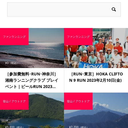
ファンランニング
ファンランニング
¥0
¥0
（税込）
（税込）
［参加費無料･RUN･神奈川］
［RUN･東京］HOKA CLIFTO
湘南ランニングクラブ プレイ
N 9 RUN 2023年2月10日(金)
ベント｜ビールRUN 2023...
登山 / アウトドア
登山 / アウトドア
¥9,800
¥7,700
（税込）
（税込）