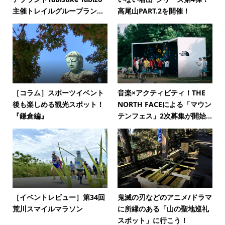
主催トレイルグループラン...
高尾山PART.2を開催！
［コラム］スポーツイベント
音楽×アクティビティ！THE
後も楽しめる観光スポット！
NORTH FACEによる「マウン
『鎌倉編』
テンフェス」2次募集が開始...
［イベントレビュー］第34回
鬼滅の刃などのアニメ/ドラマ
荒川スマイルマラソン
に所縁のある「山の聖地巡礼
スポット」に行こう！