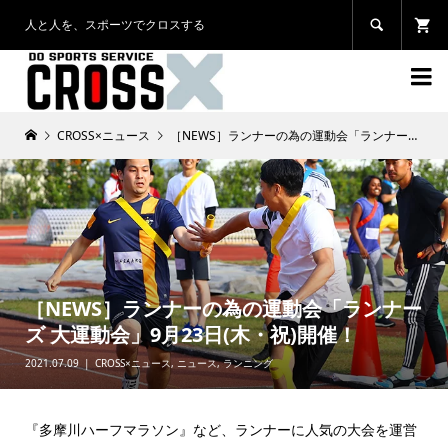
人と人を、スポーツでクロスする


CROSS×ニュース
［NEWS］ランナーの為の運動会「ランナーズ 大運動会」9月23日(木・祝)開催！
［NEWS］ランナーの為の運動会「ランナー
ズ 大運動会」9月23日(木・祝)開催！
2021.07.09
CROSS×ニュース
,
ニュース
,
ランニング
『多摩川ハーフマラソン』など、ランナーに人気の大会を運営