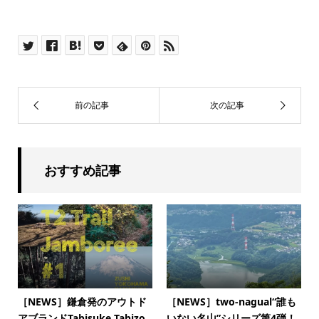
おすすめ記事
［NEWS］鎌倉発のアウトド
［NEWS］two-nagual“誰も
アブランドTabisuke Tabizo
いない名山”シリーズ第4弾！