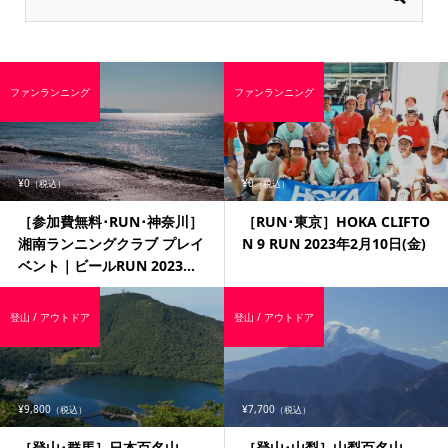
ファンランニング
ファンランニング
¥0
¥0
（税込）
（税込）
［参加費無料･RUN･神奈川］
［RUN･東京］HOKA CLIFTO
湘南ランニングクラブ プレイ
N 9 RUN 2023年2月10日(金)
ベント｜ビールRUN 2023...
登山 / アウトドア
登山 / アウトドア
¥9,800
¥7,700
（税込）
（税込）
［登山･群馬］日本百名山
［登山･山梨］山梨百名山