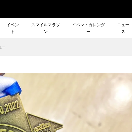
イベン
スマイルマラソ
イベントカレンダ
ニュー
ト
ン
ー
ス
ュー
ビュー］クラフトビ
沼津スマイルマラソンで
声で行き先が決まる
［新シリーズ企画］皆さ
アの聖地。狂ったセ
馴染み！『沼津港深海水
ント「第3回 リクエ
声で行き先が決まる登山
ンがどのように...
館』潜入レポート！
」
ント「リクエスト登山」
2024.01.31
] 9月のイベント情報
［NEWS］12月前半のイ
リーズ企画］
皆さんの声で行き先が決
ト情報
R DAY
登山イベント「第2回 リ
RA
スト登山」
2021.12.01