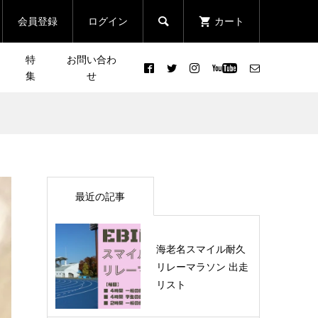
会員登録
ログイン
カート

特
お問い合わ
集
せ
もお
【こんな人にオススメ！】ス
んの
12月26日(日)［CROSS×忘年
族
マイルマラソンの魅力
イベ
会］で1年の締めくくり！
2023.12.21
最近の記事
ベン
［NEWS］クラフトビール×
まる
ラン イベント「RUN＆
海老名スマイル耐久
クエ
CHEERS YOKOHAMA」開...
リレーマラソン 出走
リスト
2022.07.07