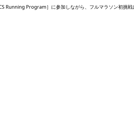
 Running Program］に参加しながら、フルマラソン初挑戦
レポート】人生2回目のフルマラ
海老名スマイル耐久リレーマラ
「名古屋ウィメンズマラソン20...
リスト