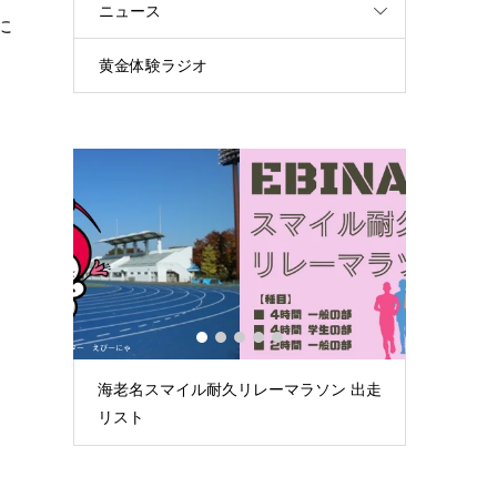
ニュース
に
黄金体験ラジオ
1
2
3
4
5
ソン 出走
第59回荒川スマイルマラソン大会案内
【6月
タ in