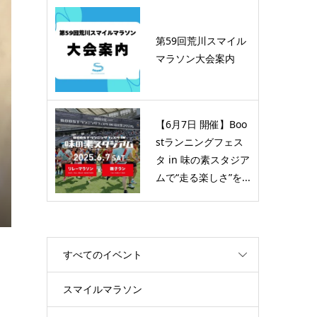
日
音楽×アクティビティ！THE
行
NORTH FACEによる「マウ
第59回荒川スマイル
ンテンフェス」2次募集が...
マラソン大会案内
2024.08.07
【6月7日 開催】Boo
stランニングフェス
タ in 味の素スタジア
ムで“走る楽しさ”を...
すべてのイベント
スマイルマラソン