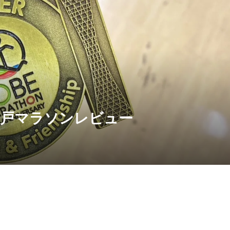
情報】2025年2月
［NEWS］2021年11月6
）皇居RUNCUBEペ
(土)の「リクエスト登山」
ported by スマ...
き先決定！！
2021.09.23
神戸マラソンレビュー