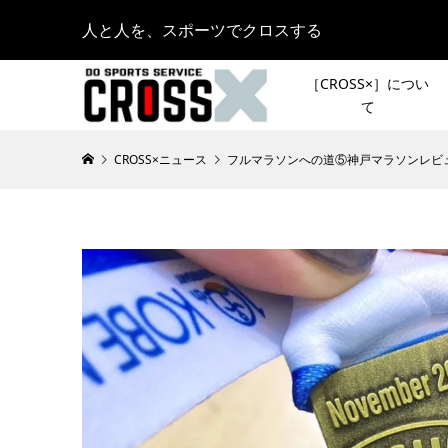
人と人を、スポーツでクロスする
［CROSS×］につい
て
CROSS×ニュース
フルマラソンへの道⑤神戸マラソンレビ
［インタ
皆さんの
ールマニ
登山イベ
ブンイレブ
スト登山
2022.06.09
[NEWS
［夏のシ
OUTDOO
KAMAKU
2023.08.28