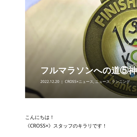
【イベント
22日（土
ース走 sup
2025.02.15
フルマラソンへの道⑤
2022.12.20
CROSS×ニュース
,
ニュース
,
ランニング
こんにちは！
《CROSS×》スタッフのキラリです！