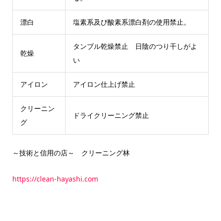
漂白
塩素系及び酸素系漂白剤の使用禁止。
タンブル乾燥禁止 日陰のつり干しがよ
乾燥
い
アイロン
アイロン仕上げ禁止
クリーニン
ドライクリーニング禁止
グ
～技術と信用の店～ クリーニング林
https://clean-hayashi.com