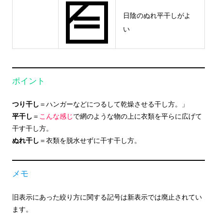
日陰のぬれ平干しがよ
い
ポイント
つり干し
＝ハンガーなどにつるして乾燥させる干し方。」
平干し
＝
こんな感じ
で網のような物の上に衣類を平らに広げて
干す干し方。
ぬれ干し
＝衣類を脱水せずに干す干し方。
メモ
旧表示にあった絞り方に関する記号は新表示では廃止されてい
ます。