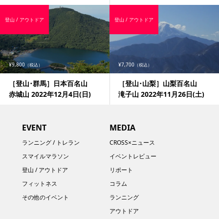
登山 / アウトドア
登山 / アウトドア
¥9,800
¥7,700
（税込）
（税込）
［登山･群馬］日本百名山
［登山･山梨］山梨百名山
赤城山 2022年12月4日(日)
滝子山 2022年11月26日(土)
EVENT
MEDIA
ランニング / トレラン
CROSS×ニュース
スマイルマラソン
イベントレビュー
登山 / アウトドア
リポート
フィットネス
コラム
その他のイベント
ランニング
アウトドア