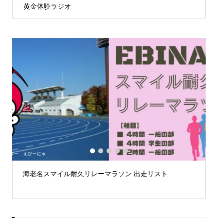
黄金体験ラジオ
1
2
3
4
5
第59回荒川スマイルマラソン大会案内