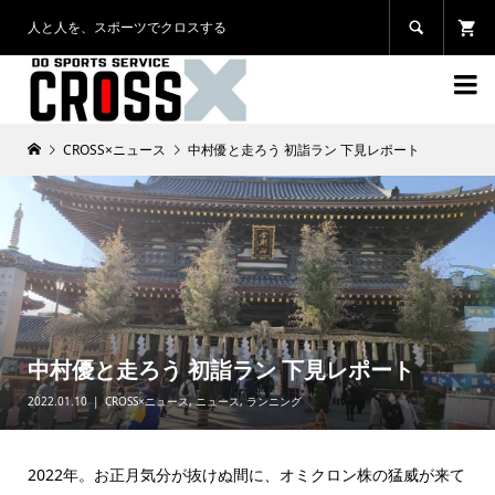
人と人を、スポーツでクロスする


CROSS×ニュース
中村優と走ろう 初詣ラン 下見レポート
中村優と走ろう 初詣ラン 下見レポート
2022.01.10
CROSS×ニュース
,
ニュース
,
ランニング
2022年。お正月気分が抜けぬ間に、オミクロン株の猛威が来て