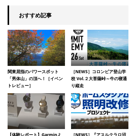
おすすめ記事
関東屈指のパワースポット
［NEWS］コロンビア登山学
「男体山」の頂へ！［イベン
校 Vol.２大菩薩峠～牛の寝通
トレビュー］
り縦走
【体験レポート】Garminよ
［NEWS］『アスルクラロ沼