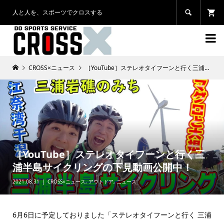
人と人を、スポーツでクロスする


CROSS×ニュース
［YouTube］ステレオタイフーンと行く三浦半島サイクリングの下見動画公開中！
［YouTube］ステレオタイフーンと行く三
浦半島サイクリングの下見動画公開中！
2021.08.31
CROSS×ニュース
,
アウトドア
,
ニュース
6月6日に予定しておりました「ステレオタイフーンと行く 三浦