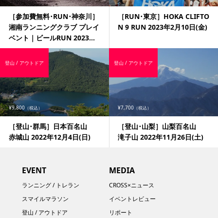
［参加費無料･RUN･神奈川］
［RUN･東京］HOKA CLIFTO
湘南ランニングクラブ プレイ
N 9 RUN 2023年2月10日(金)
ベント｜ビールRUN 2023...
登山 / アウトドア
登山 / アウトドア
¥9,800
¥7,700
（税込）
（税込）
［登山･群馬］日本百名山
［登山･山梨］山梨百名山
赤城山 2022年12月4日(日)
滝子山 2022年11月26日(土)
EVENT
MEDIA
ランニング / トレラン
CROSS×ニュース
スマイルマラソン
イベントレビュー
登山 / アウトドア
リポート