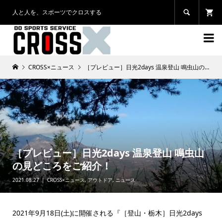
人と人を、スポーツでクロスする


CROSS×ニュース
［プレビュー］日光2days 温泉登山 鳴虫山の見どころをご紹介！
［プレビュー］日光2days 温泉登山 鳴虫山
の見どころをご紹介！
2021.08.27
CROSS×ニュース
,
アウトドア
,
ニュース
2021年9月18日(土)に開催される『［登山・栃木］日光2days