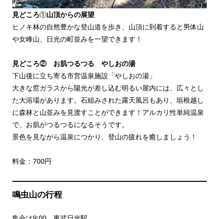
見どころ
①
山頂からの展望
ヒノキ林の自然豊かな登山道を歩き、山頂に到着すると男体山
や女峰山、日光の町並みを一望できます！
見どころ② お肌つるつる やしおの湯
下山後に立ち寄る市営温泉施設「やしおの湯」
大きな窓ガラスから陽光が差し込む明るい屋内には、広々とし
た大浴場があります。石組みされた露天風呂もあり、垣根越し
に森林と山並みを見渡すことができます！アルカリ性単純温泉
で、お肌がつるつるになるそうです。
景色を見ながら温泉につかり、登山の疲れを癒しましょう！
料金：700円
鳴虫山の行程
集合は9:00 東武日光駅