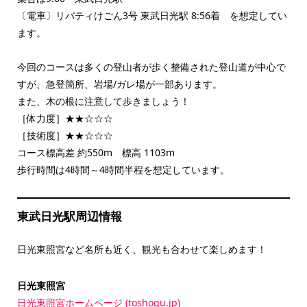
〔電車〕リバティけごん3号 東武日光駅 8:56着 を想定してい
ます。
今回のコースは多くの登山者が歩く整備された登山道が中心で
すが、急登箇所、岩場/ガレ場が一部あります。
また、木の根に注意して歩きましょう！
［体力度］★★☆☆☆
［技術度］★★☆☆☆
コース標高差 約550m 標高 1103m
歩行時間は4時間～4時間半程を想定しています。
東武日光駅周辺情報
日光東照宮など名所も近く、観光も合わせて楽しめます！
日光東照宮
日光東照宮ホームページ (toshogu.jp)