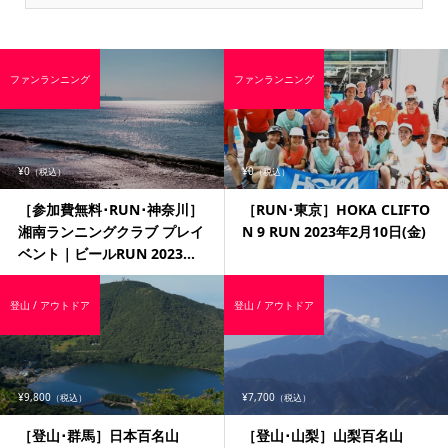
ファンランニング
ファンランニング
¥0
¥0
（税込）
（税込）
［参加費無料･RUN･神奈川］
［RUN･東京］HOKA CLIFTO
湘南ランニングクラブ プレイ
N 9 RUN 2023年2月10日(金)
ベント｜ビールRUN 2023...
登山 / アウトドア
登山 / アウトドア
¥9,800
¥7,700
（税込）
（税込）
［登山･群馬］日本百名山
［登山･山梨］山梨百名山