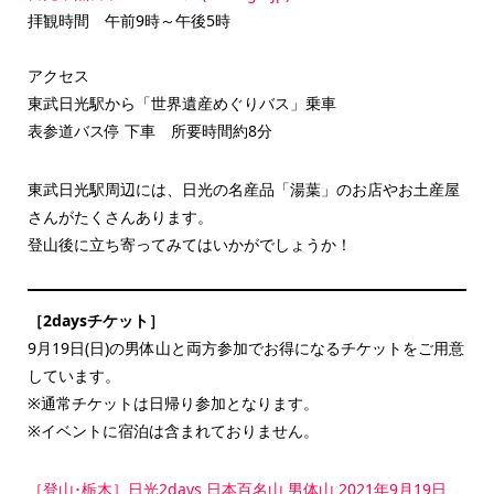
拝観時間 午前9時～午後5時
アクセス
東武日光駅から「世界遺産めぐりバス」乗車
表参道バス停 下車 所要時間約8分
東武日光駅周辺には、日光の名産品「湯葉」のお店やお土産屋
さんがたくさんあります。
登山後に立ち寄ってみてはいかがでしょうか！
［2daysチケット］
9月19日(日)の男体山と両方参加でお得になるチケットをご用意
しています。
※通常チケットは日帰り参加となります。
※イベントに宿泊は含まれておりません。
［登山･栃木］日光2days 日本百名山 男体山 2021年9月19日