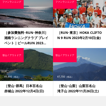
ファンランニング
ファンランニング
¥0
¥0
（税込）
（税込）
［参加費無料･RUN･神奈川］
［RUN･東京］HOKA CLIFTO
湘南ランニングクラブ プレイ
N 9 RUN 2023年2月10日(金)
ベント｜ビールRUN 2023...
登山 / アウトドア
登山 / アウトドア
¥9,800
¥7,700
（税込）
（税込）
［登山･群馬］日本百名山
［登山･山梨］山梨百名山
赤城山 2022年12月4日(日)
滝子山 2022年11月26日(土)