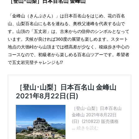
［登山･山梨］日本百名山 金峰山
「金峰山（きんぷさん）」は日本百名山をはじめ、花の百名
山、山梨百名山にも名を連ねる、奥秩父連峰を代表する山で
す。山頂の「五丈岩」は、古来からの信仰のシンボルとなって
います。天候が良ければ360度の展望も楽しめます。スタート
地点の大弛峠から山頂までは標高差が少なく、稜線歩き中心の
コースなので、初級者から楽しめる百名山ツアーです。希望者
で五丈岩完登チャレンジも⁉