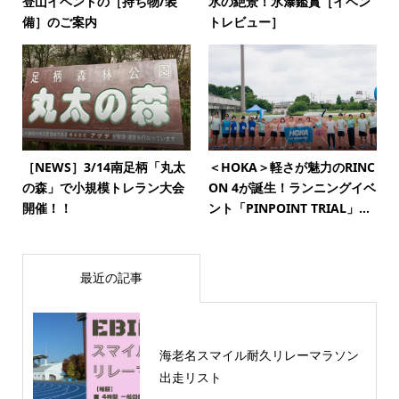
登山イベントの［持ち物/装
氷の絶景！氷瀑鑑賞［イベン
備］のご案内
トレビュー］
［NEWS］3/14南足柄「丸太
＜HOKA＞軽さが魅力のRINC
の森」で小規模トレラン大会
ON 4が誕生！ランニングイベ
開催！！
ント「PINPOINT TRIAL」...
最近の記事
海老名スマイル耐久リレーマラソン
出走リスト