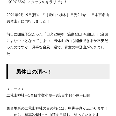
《CROSS×》スタッフのキラリです！
2021年9月19日(日)に『［登山・栃木］日光2days 日本百名山
男体山』に同行しました！
前日に開催予定だった「日光2days 温泉登山 鳴虫山」は台風
により中止となってしまい、男体山登山も開催できるか不安だ
ったのですが、見事な台風一過で、青空の中登山ができまし
た！
男体山の頂へ！
＜コース＞
二荒山神社ー5合目非難小屋ー8合目非難小屋ー山頂
集合場所の二荒山神社の目の前には、中禅寺湖が広がります！
ここから、標高2,484ｍの山頂を目指し、登っていきます。