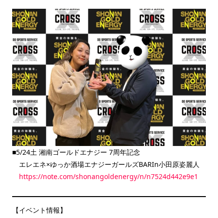
■5/24土 湘南ゴールドエナジー 7周年記念
エレエネ×ゆっか酒場エナジーガールズBARIn小田原姿麗人
https://note.com/shonangoldenergy/n/n7524d442e9e1
【イベント情報】