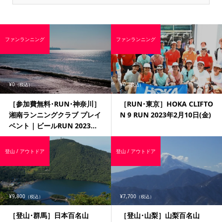
ファンランニング
ファンランニング
¥0
¥0
（税込）
（税込）
［参加費無料･RUN･神奈川］
［RUN･東京］HOKA CLIFTO
湘南ランニングクラブ プレイ
N 9 RUN 2023年2月10日(金)
ベント｜ビールRUN 2023...
登山 / アウトドア
登山 / アウトドア
¥9,800
¥7,700
（税込）
（税込）
［登山･群馬］日本百名山
［登山･山梨］山梨百名山