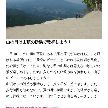
山の日は山頂の砂浜で乾杯しよう！
「日向山」の山頂の西側にある「雁ヶ原（がんがはら）」と呼
ばれる場所には、「天空のビーチ」といわれる花崗岩が風化し
た砂浜が広がっており、海なし県の山梨とは思えない珍しい絶
景が楽しめます。お気に入りの冷たい飲み物を持参して、山頂
のビーチで乾杯しましょう！
山頂からの眺望も素晴らしく、八ヶ岳が一望できます。また、
歩行時間も短めなので、夏の暑い時期ですが、初級者から楽し
める行程になっています。山の日はぜひ山を楽しみましょう！
https://crossx.tokyo/event230811/