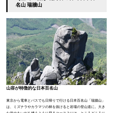
名山 瑞牆山
山容が特徴的な日本百名山
東京から電車とバスでも日帰りで行ける日本百名山「瑞牆山」
は、ミズナラやカラマツの林を抜けると岩場の登山道に。大き
な岩のあいだを縫うように登るコース上には、ところどころに