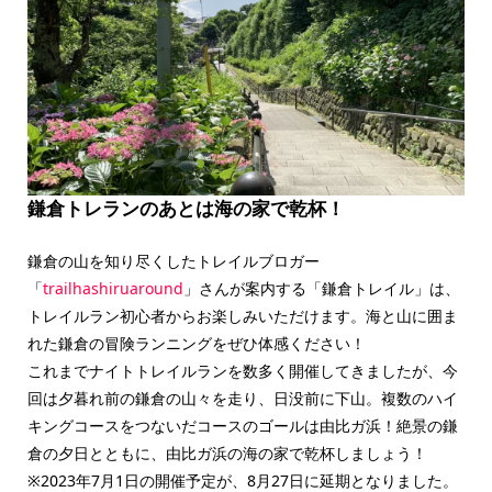
鎌倉トレランのあとは海の家で乾杯！
鎌倉の山を知り尽くしたトレイルブロガー
「
trailhashiruaround
」さんが案内する「鎌倉トレイル」は、
トレイルラン初心者からお楽しみいただけます。海と山に囲ま
れた鎌倉の冒険ランニングをぜひ体感ください！
これまでナイトトレイルランを数多く開催してきましたが、今
回は夕暮れ前の鎌倉の山々を走り、日没前に下山。複数のハイ
キングコースをつないだコースのゴールは由比ガ浜！絶景の鎌
倉の夕日とともに、由比ガ浜の海の家で乾杯しましょう！
※2023年7月1日の開催予定が、8月27日に延期となりました。