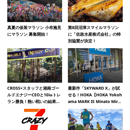
真夏の仮装マラソン 小布施見
第8回沼津スマイルマラソン
にマラソン 募集開始！
に「佐政水産株式会社」の特
別協賛が決定！
CROSS×スタッフと湘南ゴー
最新作「SKYWARD X」が試
ルドエナジーCEOと10㎞トレ
せる！HOKA【HOKA Yokoh
ラン勝負！熱い戦いの結果...
ama MARK IS Minato Mir...