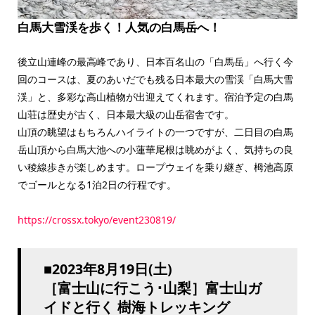
白馬大雪渓を歩く！人気の白馬岳へ！
後立山連峰の最高峰であり、日本百名山の「白馬岳」へ行く今
回のコースは、夏のあいだでも残る日本最大の雪渓「白馬大雪
渓」と、多彩な高山植物が出迎えてくれます。宿泊予定の白馬
山荘は歴史が古く、日本最大級の山岳宿舎です。
山頂の眺望はもちろんハイライトの一つですが、二日目の白馬
岳山頂から白馬大池への小蓮華尾根は眺めがよく、気持ちの良
い稜線歩きが楽しめます。ロープウェイを乗り継ぎ、栂池高原
でゴールとなる1泊2日の行程です。
https://crossx.tokyo/event230819/
■2023年8月19日(土)
［富士山に行こう･山梨］富士山ガ
イドと行く 樹海トレッキング