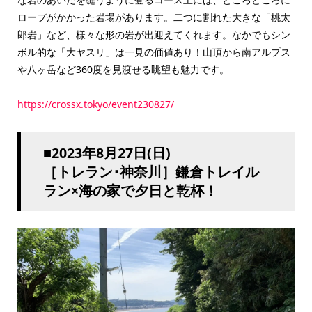
ロープがかかった岩場があります。二つに割れた大きな「桃太
郎岩」など、様々な形の岩が出迎えてくれます。なかでもシン
ボル的な「大ヤスリ」は一見の価値あり！山頂から南アルプス
や八ヶ岳など360度を見渡せる眺望も魅力です。
https://crossx.tokyo/event230827/
■2023年8月27日(日)
［トレラン･神奈川］鎌倉トレイル
ラン×海の家で夕日と乾杯！