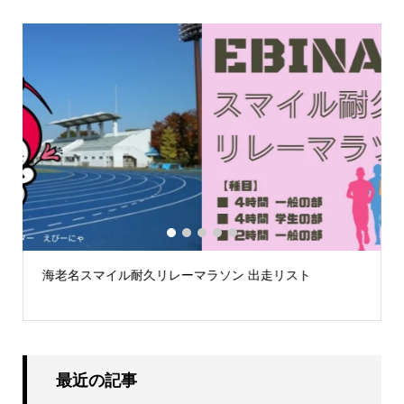
1
2
3
4
5
海老名スマイル耐久リレーマラソン 出走リスト
.
最近の記事