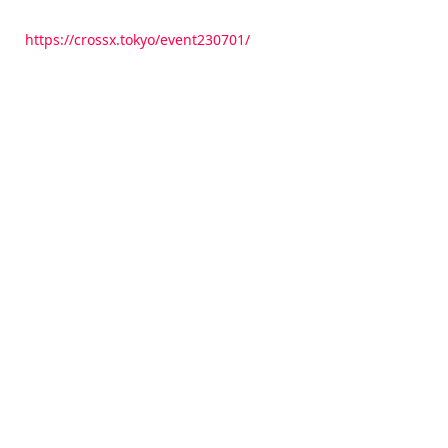
https://crossx.tokyo/event230701/