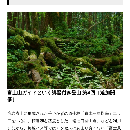
富士山ガイドといく講習付き登山 第4回［追加開
催］
溶岩流上に形成された手つかずの原生林「青木ヶ原樹海」エリ
アを中心に、精進湖を基点とした「精進口登山道」などを利用
しながら、路線バス等ではアクセスのあまり良くない「富士風