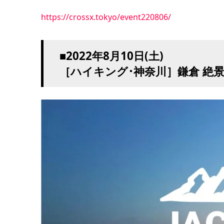
https://crossx.tokyo/event220806/
■2022年8月10日(土)
［ハイキング･神奈川］鎌倉 絶