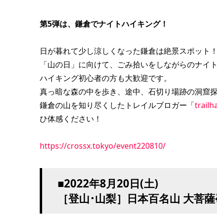
第5弾は、鎌倉でナイトハイキング！
日が暮れて少し涼しくなった鎌倉は絶景スポット
「山の日」に向けて、ごみ拾いをしながらのナイ
ハイキング初心者の方も大歓迎です。
真っ暗な森の中を歩き、途中、石切り場跡の洞窟
鎌倉の山を知り尽くしたトレイルブロガー「
trail
ひ体感ください！
https://crossx.tokyo/event220810/
■2022年8月20日(土)
［登山･山梨］日本百名山 大菩薩