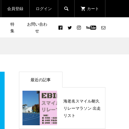
会員登録
ログイン
カート

特
お問い合わ
集
せ
[NEWS] 9月のイベント情報
まる
［夏のシリーズ企画］
nt
クエ
OUTDOOR DAY
.
KAMAKURA
2023.08.28
最近の記事
ト情
［プレビュー］地元ガイドと
んの
行く！富士展望の紅葉登山 杓
海老名スマイル耐久
イベ
子山のコースや見どころを...
リレーマラソン 出走
リスト
2021.10.28