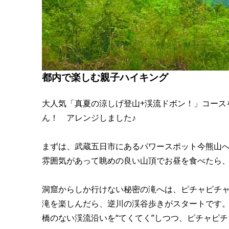
都内で楽しむ親子ハイキング
大人気「真夏の涼しげ登山+渓流ドボン！」コース
ん！ アレンジしました♪
まずは、武蔵五日市にあるパワースポット今熊山
雰囲気があって眺めの良い山頂でお昼を食べたら
洞窟からしか行けない秘密の滝へは、ピチャピチ
滝を楽しんだら、逆川の渓谷歩きがスタートです
橋のない渓流沿いを“てくてく”しつつ、ピチャピ