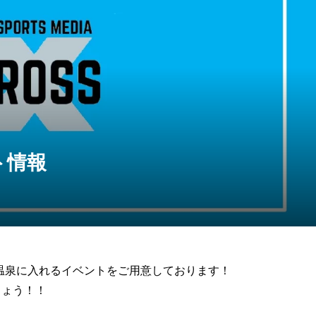
］3月後半のイベン
［NEWS］9月後半のイベ
ト情報
2021.09.14
ト情報
や温泉に入れるイベントをご用意しております！
しょう！！