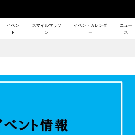
イベン
スマイルマラソ
イベントカレンダ
ニュー
ト
ン
ー
ス
トレビュー］お台場
「JACK WOLFSKIN
(日)［CROSS×忘年
皆さんの声で行き先が決
りランニング！「中
DISCOVERY CLUB」 Eve
年の締めくくり！
登山イベント「第2回 リ
ろう！レインボ...
Report ＃2 日本縦断した..
スト登山」
2022.06.22
OLFSKIN
［NEWS］11月のイベン
声で行き先が決まる
［新シリーズ企画］皆さ
RY CLUB」 Event
報
ント「第3回 リクエ
声で行き先が決まる登山
３ daisuke kata...
」
ント「リクエスト登山」
2022.11.08