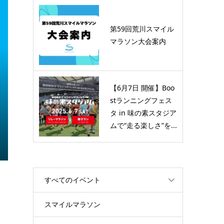
ン
［イベントレビュー］
GOGIRL 奥多摩ハイキング
第59回荒川スマイル
＆BBQ
マラソン大会案内
2020.10.28
【6月7日 開催】Boo
stランニングフェス
タ in 味の素スタジア
ムで“走る楽しさ”を...
すべてのイベント
スマイルマラソン