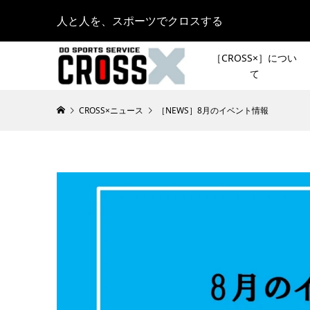
人と人を、スポーツでクロスする
［CROSS×］につい
て
CROSS×ニュース
［NEWS］8月のイベント情報
［イベン
12月26日
の名所巡
会］で1
村優とはし
2021.05.24
「JACK W
皆さんの
DISCOVE
登山イベ
Report ＃
スト登山
2022.07.20