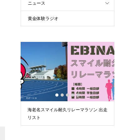
ニュース
黄金体験ラジオ
1
2
3
4
5
海老名スマイル耐久リレーマラソン 出走
第59回荒川スマイ
リスト