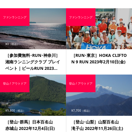
ファンランニング
ファンランニング
¥0
¥0
（税込）
（税込）
［参加費無料･RUN･神奈川］
［RUN･東京］HOKA CLIFTO
湘南ランニングクラブ プレイ
N 9 RUN 2023年2月10日(金)
ベント｜ビールRUN 2023...
登山 / アウトドア
登山 / アウトドア
¥9,800
¥7,700
（税込）
（税込）
［登山･群馬］日本百名山
［登山･山梨］山梨百名山
赤城山 2022年12月4日(日)
滝子山 2022年11月26日(土)