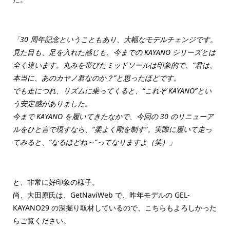
「30 周年記念ということもあり、大幅なモデルチェンジです。
見た目も、足を入れた感じも、今までの KAYANO シリーズとは
全く違います。丸みを帯びたミッドソールは印象的で、“君は、
本当に、あのカヤノ君なのか？”と思ったほどです。
でも走につれ、リズムに乗ってくると、“これぞ KAYANO”とい
う安定感がありました。
今まで KAYANO を履いてきたなかで、今回の 30 のリニューア
ルをひと言で現すなら、“柔よく剛を制す”。実際に履いて走っ
てみると、“なるほどね～”ってなりますよ（笑）」
と、非常に好印象の様子。
尚、大田原氏は、GetNaviWeb で、昨年モデルの GEL-
KAYANO29 の深掘り取材しているので、こちらもよろしかった
らご覧ください。