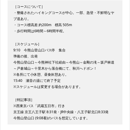
［コースについて］
・整備されたハイキングコースが中心。一部、急登・不鮮明なヤ
ブ道あり。
・コース標高差 約200m 標高 505m
・歩行時間は6時間～6時間半程。
［スケジュール］
9:10 今熊山登山口バス停 集合
準備の後、出発
今熊山登山口～今熊神社下社経由～今熊山～金剛の滝～坂戸林道
～戸倉城山～十里木から落合橋にて、秋川へドボン！
※各所にて小休憩、昼食休憩あり。
15:40 瀬音の湯にて終了予定
※スケジュールは変更する場合があります。
［特記事項］
※西東京バス「武蔵五日市」行き
京王線 京王八王子駅 8:31発・JR中央線・八王子駅北口8:33発
今熊山登山口 (9:08着)のバスを想定しています。