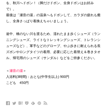
を、秋川へドボン！（脚だけドボン、全身ドボンはお好み
で）。
最後は「瀬音の湯」の温泉へもドボンして、カラダの疲れも癒
し、全身さっぱり着換えちゃいましょう。
途中、橋のない川を渡るため、濡れたまま歩くシューズ（ラン
ニングシューズ、ライトなトレッキングシューズ、トレランシ
ューズなど）、軍手などのグローブ、やぶ歩きに耐えられる長
ズボンやロングタイツの着用、必要に応じた着替え＆巻きタオ
ル、帰宅用のシューズ（サンダル）などをご持参ください。
＜
瀬音の湯
＞
入浴料(3時間)：おとな(中学生以上) 900円
こども 450円