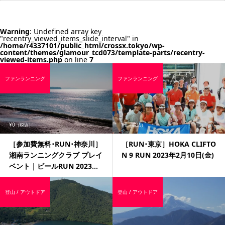
Warning
: Undefined array key
"recentry_viewed_items_slide_interval" in
/home/r4337101/public_html/crossx.tokyo/wp-
content/themes/glamour_tcd073/template-parts/recentry-
viewed-items.php
on line
7
ファンランニング
ファンランニング
¥0
¥0
（税込）
（税込）
［参加費無料･RUN･神奈川］
［RUN･東京］HOKA CLIFTO
湘南ランニングクラブ プレイ
N 9 RUN 2023年2月10日(金)
ベント｜ビールRUN 2023...
登山 / アウトドア
登山 / アウトドア