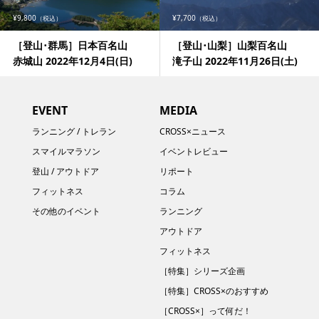
¥9,800
¥7,700
（税込）
（税込）
［登山･群馬］日本百名山
［登山･山梨］山梨百名山
赤城山 2022年12月4日(日)
滝子山 2022年11月26日(土)
EVENT
MEDIA
ランニング / トレラン
CROSS×ニュース
スマイルマラソン
イベントレビュー
登山 / アウトドア
リポート
フィットネス
コラム
その他のイベント
ランニング
アウトドア
フィットネス
［特集］シリーズ企画
［特集］CROSS×のおすすめ
［CROSS×］って何だ！