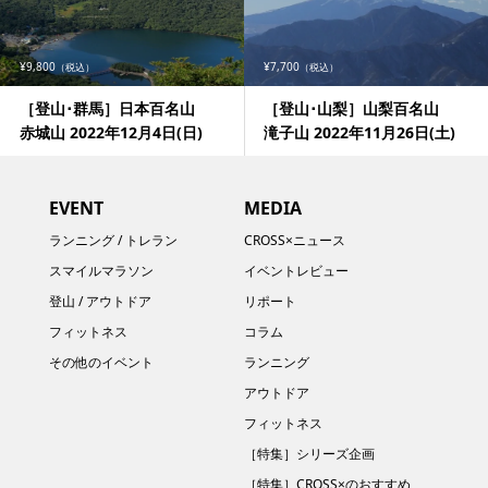
¥9,800
¥7,700
（税込）
（税込）
［登山･群馬］日本百名山
［登山･山梨］山梨百名山
赤城山 2022年12月4日(日)
滝子山 2022年11月26日(土)
EVENT
MEDIA
ランニング / トレラン
CROSS×ニュース
スマイルマラソン
イベントレビュー
登山 / アウトドア
リポート
フィットネス
コラム
その他のイベント
ランニング
アウトドア
フィットネス
［特集］シリーズ企画
［特集］CROSS×のおすすめ