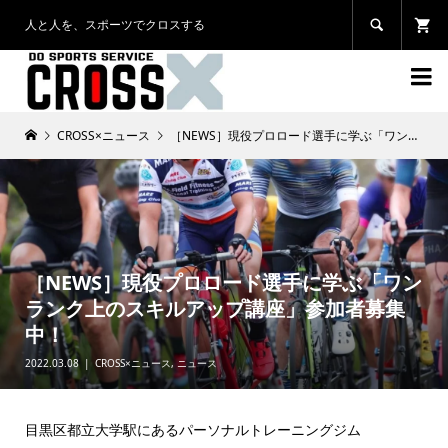
人と人を、スポーツでクロスする


CROSS×ニュース
［NEWS］現役プロロード選手に学ぶ「ワンランク上のスキルアップ講座」参加者募集中！
［NEWS］現役プロロード選手に学ぶ「ワン
ランク上のスキルアップ講座」参加者募集
中！
2022.03.08
CROSS×ニュース
,
ニュース
目黒区都立大学駅にあるパーソナルトレーニングジム