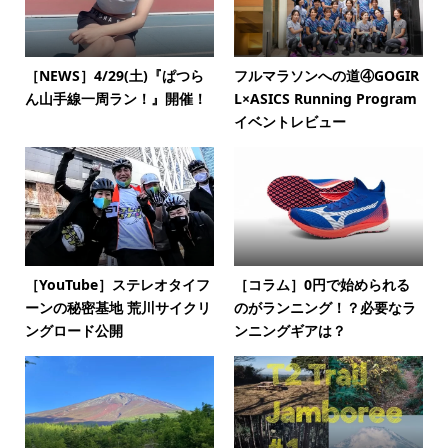
［NEWS］4/29(土)『ぱつら
フルマラソンへの道④GOGIR
ん山手線一周ラン！』開催！
L×ASICS Running Program
イベントレビュー
［YouTube］ステレオタイフ
［コラム］0円で始められる
ーンの秘密基地 荒川サイクリ
のがランニング！？必要なラ
ングロード公開
ンニングギアは？