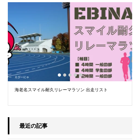
1
2
3
4
5
海老名スマイル耐久リレーマラソン 出走リスト
.
最近の記事