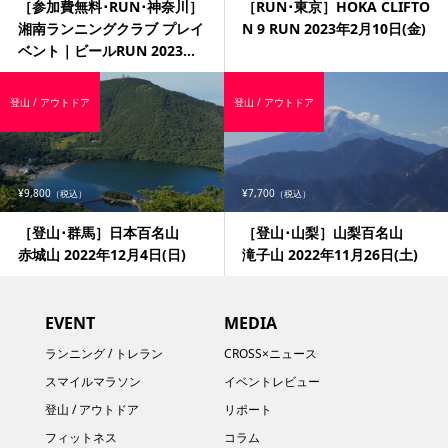
［参加費無料･RUN･神奈川］
［RUN･東京］HOKA CLIFTO
湘南ランニングクラブ プレイ
N 9 RUN 2023年2月10日(金)
ベント｜ビールRUN 2023...
登山 / アウトドア
登山 / アウトドア
¥9,800
¥7,700
（税込）
（税込）
［登山･群馬］日本百名山
［登山･山梨］山梨百名山
赤城山 2022年12月4日(日)
滝子山 2022年11月26日(土)
EVENT
MEDIA
ランニング / トレラン
CROSS×ニュース
スマイルマラソン
イベントレビュー
登山 / アウトドア
リポート
フィットネス
コラム