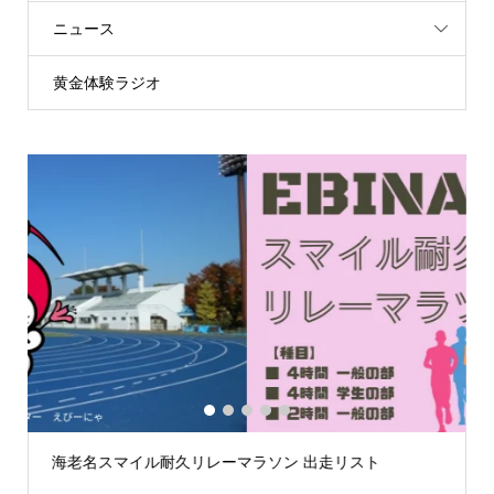
ニュース
黄金体験ラジオ
1
2
3
4
5
海老名スマイル耐久リレーマラソン 出走リスト
第