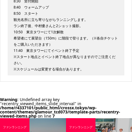
8:30 受付開始
8:40 ウォームアップ
8:50 スタート
観光名所に立ち寄りながらランニングします。
ラン終了後、中村優さんと2ショット撮影。
10:50 東京タワーにて1次解散
希望者にて展望台（150m）に階段で登ります。（※各自チケット
をご購入いただきます）
11:40 東京タワーにてイベント終了予定
※スタート地点とイベント終了地点が異なりますのでご注意くだ
さい。
※スケジュールは変更する場合があります。
Warning
: Undefined array key
"recentry_viewed_items_slide_interval" in
/home/r4337101/public_html/crossx.tokyo/wp-
content/themes/glamour_tcd073/template-parts/recentry-
viewed-items.php
on line
7
ファンランニング
ファンランニング