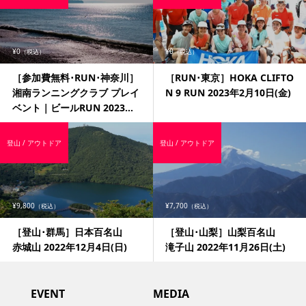
¥0
¥0
（税込）
（税込）
［参加費無料･RUN･神奈川］
［RUN･東京］HOKA CLIFTO
湘南ランニングクラブ プレイ
N 9 RUN 2023年2月10日(金)
ベント｜ビールRUN 2023...
登山 / アウトドア
登山 / アウトドア
¥9,800
¥7,700
（税込）
（税込）
［登山･群馬］日本百名山
［登山･山梨］山梨百名山
赤城山 2022年12月4日(日)
滝子山 2022年11月26日(土)
EVENT
MEDIA