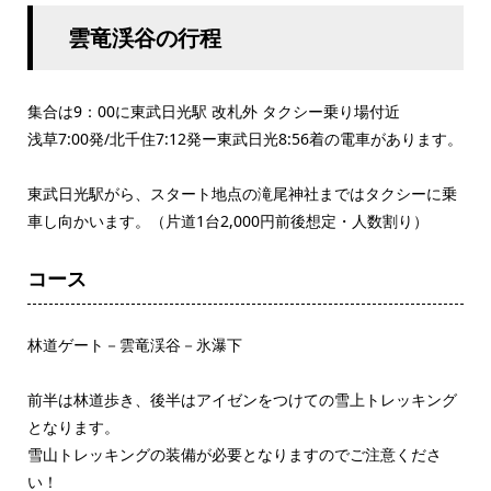
雲竜渓谷の行程
集合は9：00に東武日光駅 改札外 タクシー乗り場付近
浅草7:00発/北千住7:12発ー東武日光8:56着の電車があります。
東武日光駅がら、スタート地点の滝尾神社まではタクシーに乗
車し向かいます。（片道1台2,000円前後想定・人数割り）
コース
林道ゲート－雲竜渓谷－氷瀑下
前半は林道歩き、後半はアイゼンをつけての雪上トレッキング
となります。
雪山トレッキングの装備が必要となりますのでご注意くださ
い！