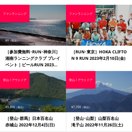
ファンランニング
ファンランニング
¥0
¥0
（税込）
（税込）
［参加費無料･RUN･神奈川］
［RUN･東京］HOKA CLIFTO
湘南ランニングクラブ プレイ
N 9 RUN 2023年2月10日(金)
ベント｜ビールRUN 2023...
登山 / アウトドア
登山 / アウトドア
¥9,800
¥7,700
（税込）
（税込）
［登山･群馬］日本百名山
［登山･山梨］山梨百名山
赤城山 2022年12月4日(日)
滝子山 2022年11月26日(土)