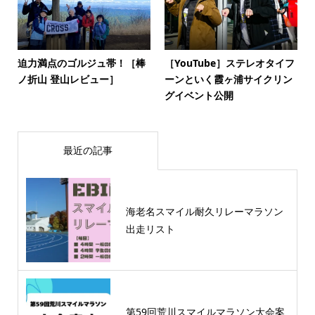
迫力満点のゴルジュ帯！［棒
［YouTube］ステレオタイフ
ノ折山 登山レビュー］
ーンといく霞ヶ浦サイクリン
グイベント公開
最近の記事
海老名スマイル耐久リレーマラソン
出走リスト
第59回荒川スマイルマラソン大会案