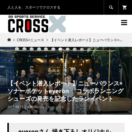
人と人を、スポーツでクロスする


CROSS×ニュース
【イベント潜入レポート】ニューバランス×ソナーポケットeyeron コラボランニングシューズの発売を記念したランイベント
【イベント潜入レポート】ニューバランス×
ソナーポケットeyeron コラボランニング
シューズの発売を記念したランイベント
2023.09.13
CROSS×ニュース
,
ニュース
eyeronさん 描き下ろしオリジナル