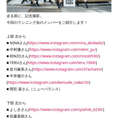
走る前に、記念撮影。
今回のランニング会のメンバーをご紹介します！
上部 左から
■ NINAさん(
https://www.instagram.com/nina_abokado/
)
■ 中村優さん(
https://www.instagram.com/nkmr_yu/
)
■ RINZOさん(
https://www.instagram.com/rinzo0530/
)
■ TERUさん(
https://www.instagram.com/teru.1004/
)
■ 皆川麻美さん(
https://www.instagram.com/37achami/
)
■ 中井健介さん
(
https://www.instagram.com/kensuke_nakai10/
)
■ 間宮 葵さん（ニューバランス）
下部 左から
■ よしきさん(
https://www.instagram.com/yoshiki_6236/
)
■ 佐藤直樹さん