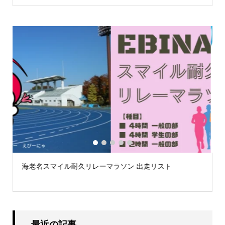
1
2
3
4
5
第59回荒川スマイルマラソン大会案内
最近の記事