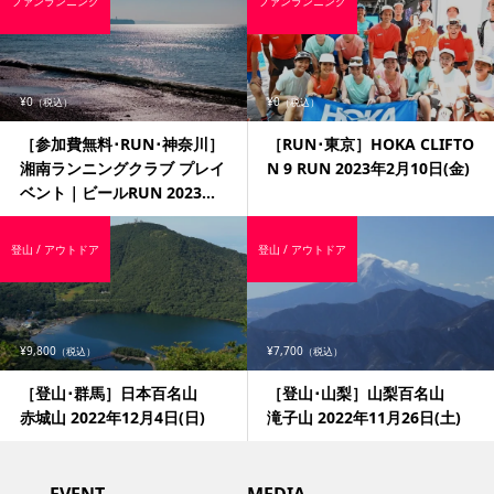
ファンランニング
ファンランニング
¥0
¥0
（税込）
（税込）
［参加費無料･RUN･神奈川］
［RUN･東京］HOKA CLIFTO
湘南ランニングクラブ プレイ
N 9 RUN 2023年2月10日(金)
ベント｜ビールRUN 2023...
登山 / アウトドア
登山 / アウトドア
¥9,800
¥7,700
（税込）
（税込）
［登山･群馬］日本百名山
［登山･山梨］山梨百名山
赤城山 2022年12月4日(日)
滝子山 2022年11月26日(土)
EVENT
MEDIA