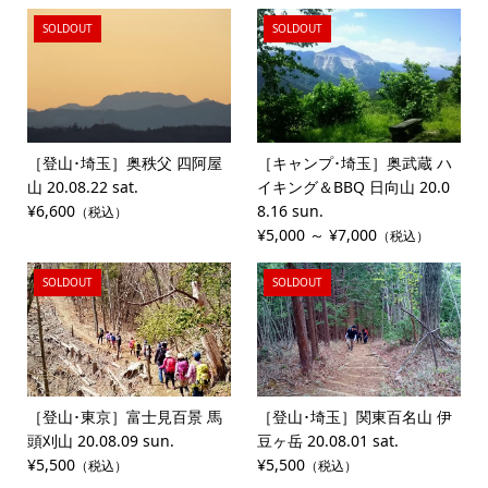
SOLDOUT
SOLDOUT
［登山･埼玉］奥秩父 四阿屋
［キャンプ･埼玉］奥武蔵 ハ
山 20.08.22 sat.
イキング＆BBQ 日向山 20.0
¥6,600
8.16 sun.
（税込）
¥5,000 ～ ¥7,000
（税込）
SOLDOUT
SOLDOUT
［登山･東京］富士見百景 馬
［登山･埼玉］関東百名山 伊
頭刈山 20.08.09 sun.
豆ヶ岳 20.08.01 sat.
¥5,500
¥5,500
（税込）
（税込）