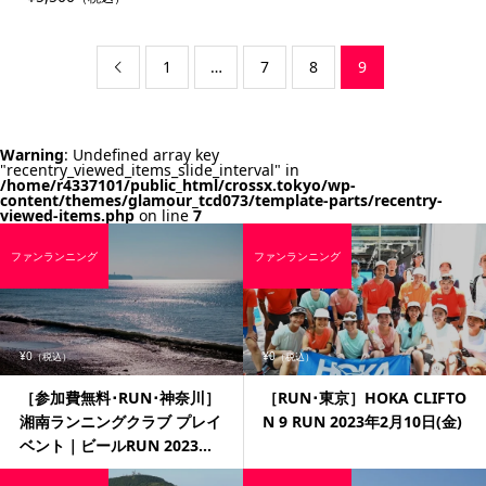
1
…
7
8
9

Warning
: Undefined array key
"recentry_viewed_items_slide_interval" in
/home/r4337101/public_html/crossx.tokyo/wp-
content/themes/glamour_tcd073/template-parts/recentry-
viewed-items.php
on line
7
ファンランニング
ファンランニング
¥0
¥0
（税込）
（税込）
［参加費無料･RUN･神奈川］
［RUN･東京］HOKA CLIFTO
湘南ランニングクラブ プレイ
N 9 RUN 2023年2月10日(金)
ベント｜ビールRUN 2023...