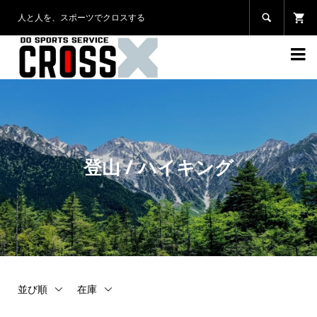
人と人を、スポーツでクロスする


登山 / ハイキング
並び順
在庫