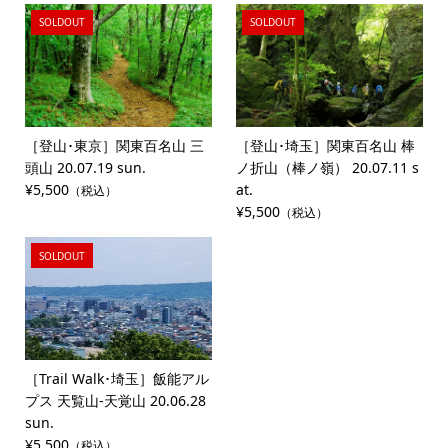
SOLDOUT
SOLDOUT
［登山･東京］関東百名山 三
［登山･埼玉］関東百名山 棒
頭山 20.07.19 sun.
ノ折山（棒ノ嶺） 20.07.11 s
¥5,500
at.
（税込）
¥5,500
（税込）
SOLDOUT
［Trail Walk･埼玉］飯能アル
プス 天覧山-天覚山 20.06.28
sun.
¥5,500
（税込）