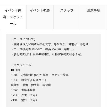
イベント内
イベント概要
スタッフ
注意事項
容・スケジュ
ール
［コースについて］
・整備された登山道が中心です。急登箇所、岩場が一部あり。
・コース標高差 約950m 標高 2523m（編笠山）
・歩行時間は1日目約4時間程、2日目約4時間程を予定。
［スケジュール］
■1日目
10:00 小淵沢駅 改札外 集合・タクシー乗車
10:30 観音平よりスタート
展望台－雲海－押手川－編笠山
15:45 青年小屋着
17:30 夕食（予定）
21:00 消灯（予定）