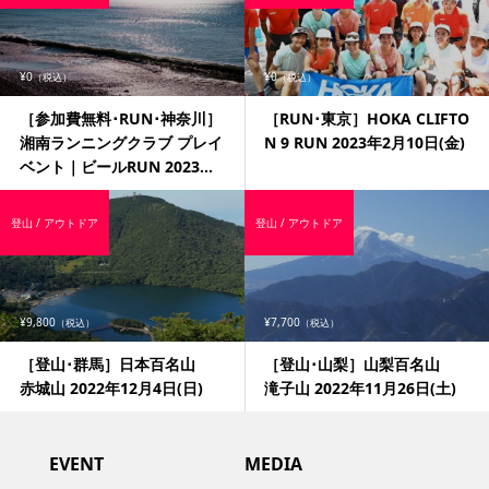
¥0
¥0
（税込）
（税込）
［参加費無料･RUN･神奈川］
［RUN･東京］HOKA CLIFTO
湘南ランニングクラブ プレイ
N 9 RUN 2023年2月10日(金)
ベント｜ビールRUN 2023...
登山 / アウトドア
登山 / アウトドア
¥9,800
¥7,700
（税込）
（税込）
［登山･群馬］日本百名山
［登山･山梨］山梨百名山
赤城山 2022年12月4日(日)
滝子山 2022年11月26日(土)
EVENT
MEDIA