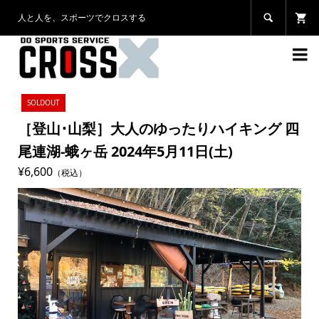
人と人を、スポーツでクロスする


SOLDOUT
［登山･山梨］大人のゆったりハイキング 四
尾連湖-蛾ヶ岳 2024年5月11日(土)
¥6,600
（税込）