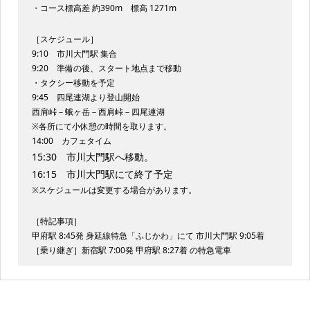
・コース標高差 約390m 標高 1271m
［スケジュール］
9:10 市川大門駅 集合
9:20 準備の後、スタート地点まで移動
・タクシー移動を予定
9:45 四尾連湖より登山開始
西肩峠－蛾ヶ岳－西肩峠－四尾連湖
※各所にて小休憩の時間を取ります。
14:00 カフェタイム
15:30 市川大門駅へ移動。
16:15 市川大門駅にて終了予定
※スケジュールは変更する場合があります。
［特記事項］
甲府駅 8:45発 身延線特急「ふじかわ」にて 市川大門駅 9:05着
［乗り継ぎ］新宿駅 7:00発 甲府駅 8:27着 の特急電車