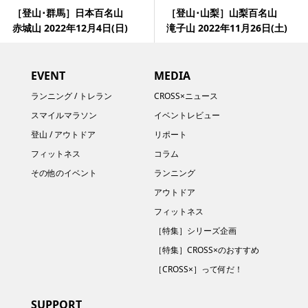
［登山･群馬］日本百名山
［登山･山梨］山梨百名山
赤城山 2022年12月4日(日)
滝子山 2022年11月26日(土)
EVENT
MEDIA
ランニング / トレラン
CROSS×ニュース
スマイルマラソン
イベントレビュー
登山 / アウトドア
リポート
フィットネス
コラム
その他のイベント
ランニング
アウトドア
フィットネス
［特集］シリーズ企画
［特集］CROSS×のおすすめ
［CROSS×］って何だ！
SUPPORT