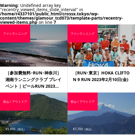
Warning
: Undefined array key
"recentry_viewed_items_slide_interval" in
/home/r4337101/public_html/crossx.tokyo/wp-
content/themes/glamour_tcd073/template-parts/recentry-
viewed-items.php
on line
7
ファンランニング
ファンランニング
¥0
¥0
（税込）
（税込）
［参加費無料･RUN･神奈川］
［RUN･東京］HOKA CLIFTO
湘南ランニングクラブ プレイ
N 9 RUN 2023年2月10日(金)
ベント｜ビールRUN 2023...
登山 / アウトドア
登山 / アウトドア
¥9,800
¥7,700
（税込）
（税込）