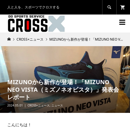
人と人を、スポーツでクロスする


CROSS×ニュース
MIZUNOから新作が登場！「MIZUNO NEO VISTA（ミズノネオビスタ）」発表会レポート
MIZUNOから新作が登場！「MIZUNO
NEO VISTA（ミズノネオビスタ）」発表会
レポート
2024.05.01
CROSS×ニュース
,
ニュース
こんにちは！