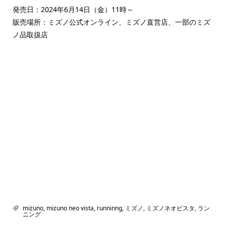
発売日：2024年6月14日（金）11時～
販売場所：ミズノ公式オンライン、ミズノ直営店、一部のミズ
ノ品取扱店
mizuno
,
mizuno neo vista
,
runninng
,
ミズノ
,
ミズノネオビスタ
,
ラン
ニング