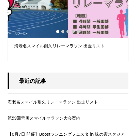
1
2
3
4
5
海老名スマイル耐久リレーマラソン 出走リスト
第59
最近の記事
海老名スマイル耐久リレーマラソン 出走リスト
第59回荒川スマイルマラソン大会案内
【6月7日 開催】Boostランニングフェスタ in 味の素スタジア