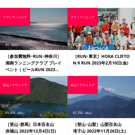
ファンランニング
ファンランニング
¥0
¥0
（税込）
（税込）
［参加費無料･RUN･神奈川］
［RUN･東京］HOKA CLIFTO
湘南ランニングクラブ プレイ
N 9 RUN 2023年2月10日(金)
ベント｜ビールRUN 2023...
登山 / アウトドア
登山 / アウトドア
¥9,800
¥7,700
（税込）
（税込）
［登山･群馬］日本百名山
［登山･山梨］山梨百名山
赤城山 2022年12月4日(日)
滝子山 2022年11月26日(土)