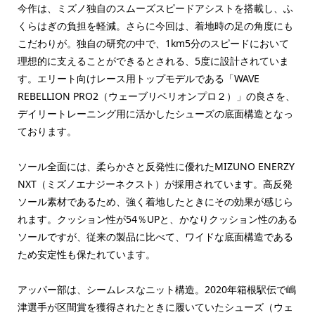
今作は、ミズノ独自のスムーズスピードアシストを搭載し、ふ
くらはぎの負担を軽減。さらに今回は、着地時の足の角度にも
こだわりが。独自の研究の中で、1km5分のスピードにおいて
理想的に支えることができるとされる、5度に設計されていま
す。エリート向けレース用トップモデルである「WAVE
REBELLION PRO2（ウェーブリベリオンプロ２）」の良さを、
デイリートレーニング用に活かしたシューズの底面構造となっ
ております。
ソール全面には、柔らかさと反発性に優れたMIZUNO ENERZY
NXT（ミズノエナジーネクスト）が採用されています。高反発
ソール素材であるため、強く着地したときにその効果が感じら
れます。クッション性が54％UPと、かなりクッション性のある
ソールですが、従来の製品に比べて、ワイドな底面構造である
ため安定性も保たれています。
アッパー部は、シームレスなニット構造。2020年箱根駅伝で嶋
津選手が区間賞を獲得されたときに履いていたシューズ（ウェ