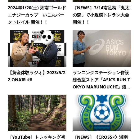
2024年1/20(土) 湘南ゴールド
［NEWS］3/14南足柄「丸太
エナジーカップ いこ丸パー
の森」で小規模トレラン大会
クトレイル 開催！！
開催！！
【黄金体験ラジオ】2023/5/2
ランニングステーション併設
2 ONAIR #8
総合型ストア「ASICS RUN T
OKYO MARUNOUCHI」潜...
［YouTube］トレッキング初
［NEWS］《CROSS×》湘南