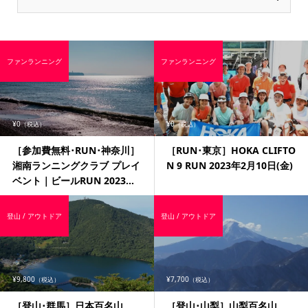
ファンランニング
ファンランニング
¥0
¥0
（税込）
（税込）
［参加費無料･RUN･神奈川］
［RUN･東京］HOKA CLIFTO
湘南ランニングクラブ プレイ
N 9 RUN 2023年2月10日(金)
ベント｜ビールRUN 2023...
登山 / アウトドア
登山 / アウトドア
¥9,800
¥7,700
（税込）
（税込）
［登山･群馬］日本百名山
［登山･山梨］山梨百名山