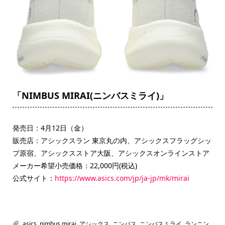
「NIMBUS MIRAI(ニンバスミライ)」
発売日：4月12日（金）
販売店：アシックスラン 東京丸の内、アシックスフラッグシッ
プ原宿、アシックスストア大阪、アシックスオンラインストア
メーカー希望小売価格：22,000円(税込)
公式サイト：
https://www.asics.com/jp/ja-jp/mk/mirai
asics
,
nimbus mirai
,
アシックス
,
ニンバス
,
ニンバスミライ
,
ランニン