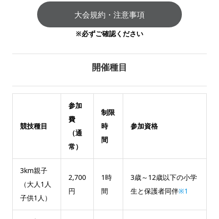
大会規約・注意事項
※必ずご確認ください
開催種目
参加
制限
費
競技種目
時
参加資格
（通
間
常）
3km親子
2,700
1時
3歳～12歳以下の小学
（大人1人
円
間
生と保護者同伴
※1
子供1人）