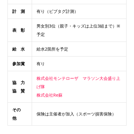
計 測
有り（ビブタグ計測）
男女別3位（親子・キッズは上位3組まで）※
表 彰
予定
給 水
給水2箇所を予定
参加賞
有り
株式会社モンテローザ
マラソン大会盛り上
協 力
げ隊
協 賛
株式会社Re蘇
その
保険は主催者が加入（スポーツ損害保険）
他