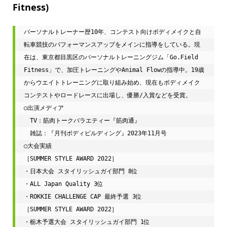
Fitness)
パーソナルトレーナー歴10年、コンテスト向けボディメイクと自
転車競技のパフォーマンスアップをメインに指導をしている。現
在は、東京都目黒区のパーソナルトレーニングジム「Go.Field 
Fitness」で、加圧トレーニングやAnimal Flowの指導中。19歳
からウエイトトレーニングに取り組み始め、現在もボディメイク
コンテストやロードレースに出場し、優勝/入賞などを受賞。

○出演メディア

　TV：筋肉トークバラエティー『筋肉通』

　雑誌：『月刊ボディビルディング』2023年11月号

○大会実績

［SUMMER STYLE AWARD 2022］

・日本大会 スタイリッシュガイ部門 8位

・ALL Japan Quality 3位

・ROKKIE CHALLENGE CAP 最終予選 3位

［SUMMER STYLE AWARD 2022］

・栃木予選大会 スタイリッシュガイ部門 1位
