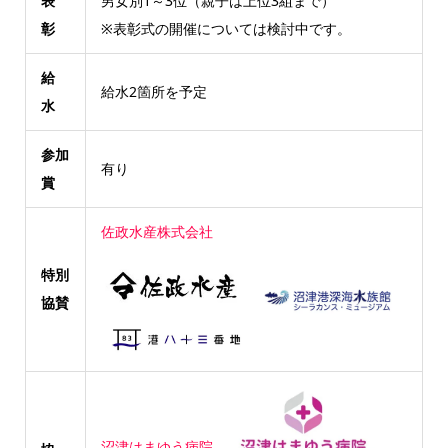
表
男女別1～3位（親子は上位3組まで）
彰
※表彰式の開催については検討中です。
給
給水2箇所を予定
水
参加
有り
賞
佐政水産株式会社
特別
協賛
沼津はまゆう病院