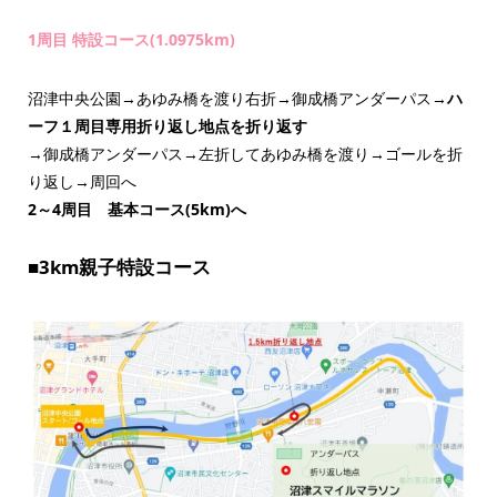
1周目 特設コース(1.0975km)
沼津中央公園→あゆみ橋を渡り右折→御成橋アンダーパス→
ハ
ーフ１周目専用折り返し地点を折り返す
→御成橋アンダーパス→左折してあゆみ橋を渡り→ゴールを折
り返し→周回へ
2～4周目 基本コース(5km)へ
■
3km親子特設コース