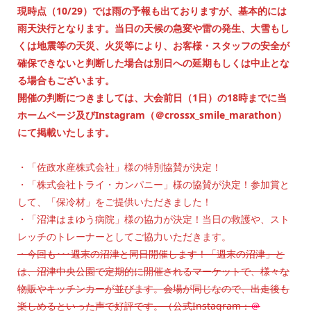
現時点（10/29）では雨の予報も出ておりますが、基本的には
雨天決行となります。当日の天候の急変や雷の発生、大雪もし
くは地震等の天災、火災等により、お客様・スタッフの安全が
確保できないと判断した場合は別日への延期もしくは中止とな
る場合もございます。
開催の判断につきましては、大会前日（1日）の18時までに当
ホームページ及びInstagram（＠crossx_smile_marathon）
にて掲載いたします。
・「佐政水産株式会社」様の特別協賛が決定！
・「株式会社トライ・カンパニー」様の協賛が決定！参加賞と
して、「保冷材」をご提供いただきました！
・「沼津はまゆう病院」様の協力が決定！当日の救護や、スト
レッチのトレーナーとしてご協力いただきます。
・今回も･･･週末の沼津と同日開催します！「週末の沼津」と
は、沼津中央公園で定期的に開催されるマーケットで、様々な
物販やキッチンカーが並びます。会場が同じなので、出走後も
楽しめるといった声で好評です。（公式Instagram：
＠