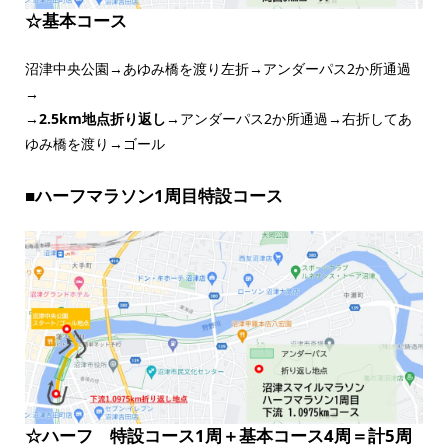
☆基本コース
沼津中央公園→あゆみ橋を渡り左折→アンダーパス2か所通過
→
→
2.5km地点折り返し
→アンダーパス2か所通過→右折してあ
ゆみ橋を渡り→ゴール
■
ハーフマラソン1周目特設コース
☆ハーフ 特設コース1周＋基本コース4周＝計5周