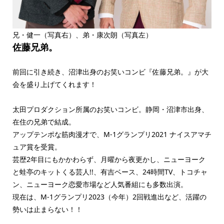
兄・健一（写真右）、弟・康次朗（写真左）
佐藤兄弟。
前回に引き続き、沼津出身のお笑いコンビ『佐藤兄弟。』が大
会を盛り上げてくれます！
太田プロダクション所属のお笑いコンビ。静岡・沼津市出身、
在住の兄弟で結成。
アップテンポな筋肉漫才で、M-1グランプリ2021 ナイスアマチ
ュア賞を受賞。
芸歴2年目にもかかわらず、月曜から夜更かし、ニューヨーク
と蛙亭のキットくる芸人!!、有吉ベース、24時間TV、トコチャ
ン、ニューヨーク恋愛市場など人気番組にも多数出演。
現在は、M-1グランプリ2023（今年）2回戦進出など、活躍の
勢いは止まらない！！