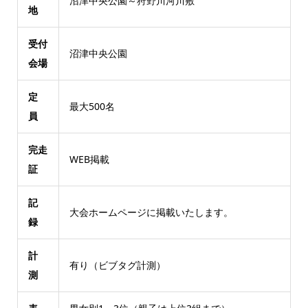
沼津中央公園～狩野川河川敷
地
受付
沼津中央公園
会場
定
最大500名
員
完走
WEB掲載
証
記
大会ホームページに掲載いたします。
録
計
有り（ビブタグ計測）
測