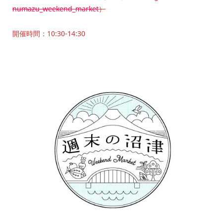
numazu_weekend_market
）
開催時間：10:30-14:30