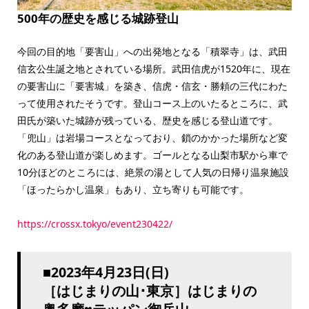
500年の歴史を感じる城跡登山
今回の目的地「要害山」への出発地となる「積翠寺」は、武田
信玄公生誕之地とされている場所。武田信虎が1520年に、現在
の要害山に「要害城」を築き、信虎・信玄・勝頼の三代にわた
って使用されたそうです。登山コース上のいたるところに、武
田氏が築いた城跡が残っている、歴史を感じる登山道です。
「兜山」は岩場コースとなっており、鎖のかかった場所など変
化のある登山道が楽しめます。ゴールとなる山梨市駅から車で
10分ほどのところには、絶景の湯として人気の日帰り温泉施設
「ほったらかし温泉」もあり、立ち寄りも可能です。
https://crossx.tokyo/event230422/
■2023年4月23日(日)
［はじまりの山･東京］はじまりの