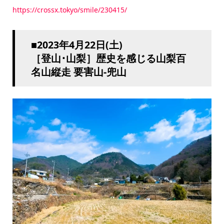
https://crossx.tokyo/smile/230415/
■2023年4月22日(土)
［登山･山梨］歴史を感じる山梨百
名山縦走 要害山-兜山