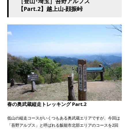
［登山･埼玉］吾野アルプス
【Part.2】越上山-顔振峠
春の奥武蔵縦走トレッキング Part.2
低山の縦走コースがいくつもある奥武蔵エリアですが、今回は
「吾野アルプス」と呼ばれる飯能市北部エリアのコースを2回