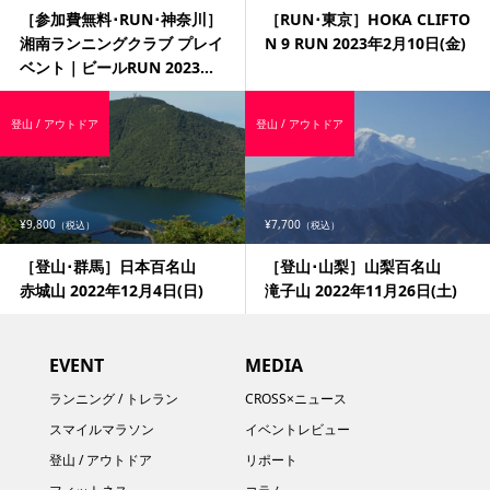
［参加費無料･RUN･神奈川］
［RUN･東京］HOKA CLIFTO
湘南ランニングクラブ プレイ
N 9 RUN 2023年2月10日(金)
ベント｜ビールRUN 2023...
登山 / アウトドア
登山 / アウトドア
¥9,800
¥7,700
（税込）
（税込）
［登山･群馬］日本百名山
［登山･山梨］山梨百名山
赤城山 2022年12月4日(日)
滝子山 2022年11月26日(土)
EVENT
MEDIA
ランニング / トレラン
CROSS×ニュース
スマイルマラソン
イベントレビュー
登山 / アウトドア
リポート