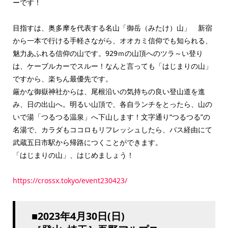
ーです！
目指すは、奥多摩を代表する名山「御岳（みたけ）山」 新宿
から一本で行ける手軽さながら、オオカミ信仰でも知られる、
魅力あふれる信仰の山です。929ｍの山頂へのツラ～い登り
は、ケーブルカーでスルー！なんと言っても「はじまりの山」
ですから、楽ちん最優先です。
厳かな御嶽神社からは、尾根沿いの気持ちの良い登山道を進
み、日の出山へ。明るい山頂で、各自ランチをとったら、山の
いで湯「つるつる温泉」へ下山します！文字通り“つるつる”の
名湯で、カラダもココロもリフレッシュしたら、バス経由にて
武蔵五日市駅から帰路につくことができます。
「はじまりの山」、はじめましょう！
https://crossx.tokyo/event230423/
■2023年4月30日(日)