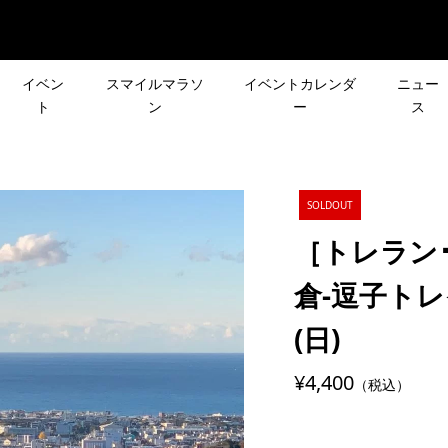
イベン
スマイルマラソ
イベントカレンダ
ニュー
ト
ン
ー
ス
two-nagual オー
［NEWS］走って難民支
(日)［CROSS×忘年
皆さんの声で行き先が決
SOLDOUT
イベントの動画を公
できる「RUN FOR
年の締めくくり！
登山イベント「第3回 リ
ts by two-nag...
Tomorrow」キャンペーン.
［トレラン･
スト登山」
2021.05.18
倉-逗子トレ
ト体験レポート編】
ミズノ史上最高のレーシ
(日)
ーズ企画］皆さんの
［夏のシリーズ企画］
グステーション併設
シューズが誕生！
先が決まる登山イベ
OUTDOOR DAY
「ASICS RUN...
¥4,400
（税込）
クエスト登山」
KAMAKURA
2024.11.25