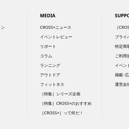
MEDIA
SUPP
ラン
CROSS×ニュース
［CRO
イベントレビュー
プライ
リポート
特定商
コラム
ご利用
ランニング
イベン
アウトドア
掲載･
フィットネス
運営会
［特集］シリーズ企画
［特集］CROSS×のおすすめ
［CROSS×］って何だ！