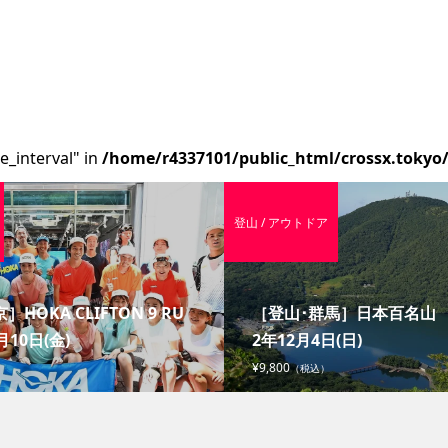
e_interval" in
/home/r4337101/public_html/crossx.tokyo
登山 / アウトドア
］HOKA CLIFTON 9 RU
［登山･群馬］日本百名山 赤
月10日(金)
2年12月4日(日)
¥9,800
（税込）