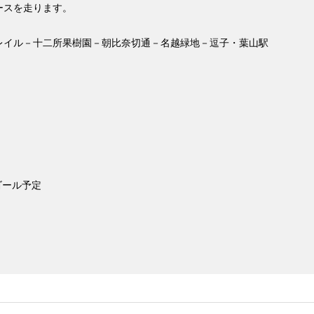
ースを走ります。
レイル－十二所果樹園－朝比奈切通－名越緑地－逗子・葉山駅
。
ゴール予定