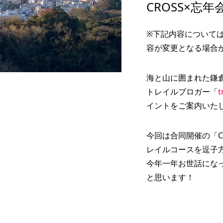
CROSS×忘
9月28日 開催！網走オ
「JACK WOLFSKIN
マラソン エントリー
DISCOVERY CLUB」 Eve
トは志村美希さ...
Report ＃３ daisuke kata
※下記内容について
2022.07.20
容が変更となる場合
海と山に囲まれた鎌
トレイルブロガー「
t
イントをご案内いた
今回は合同開催の「C
レイルコースを逗子
今年一年お世話にな
と思います！