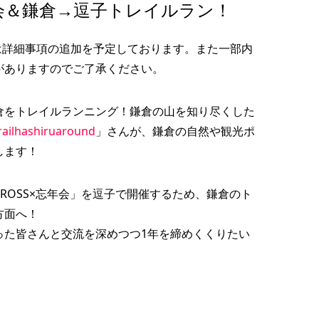
年会＆鎌倉→逗子トレイルラン！
［NEWS］『アスルクラロ沼
nt
津』ホームスタジアム照明改
...
修プロジェクト
は詳細事項の追加を予定しております。また一部内
2022.03.14
がありますのでご了承ください。
倉をトレイルランニング！鎌倉の山を知り尽くした
railhashiruaround
」さんが、鎌倉の自然や観光ポ
します！
ROSS×忘年会」を逗子で開催するため、鎌倉のト
方面へ！
った皆さんと交流を深めつつ1年を締めくくりたい