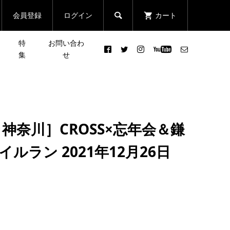
会員登録
ログイン
カート

特
お問い合わ
集
せ
援が
初心者おすすめ！ ［関東］
まる
皆さんの声で行き先が決まる
ケーブルカー・ロープウェイ
クエ
登山イベント「第2回 リクエ
..
を利用できる初詣登山！
神奈川］CROSS×忘年会＆鎌
スト登山」
2022.01.09
イルラン 2021年12月26日
ング
「JACK WOLFSKIN
DISCOVERY CLUB」 Event
Report ＃１ 初心者にも大...
2022.05.09