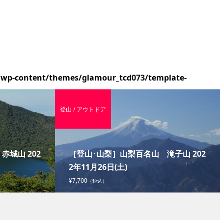
/wp-content/themes/glamour_tcd073/template-
登山 / アウトドア
城山 202
［登山･山梨］山梨百名山 滝子山 202
2年11月26日(土)
¥7,700
（税込）