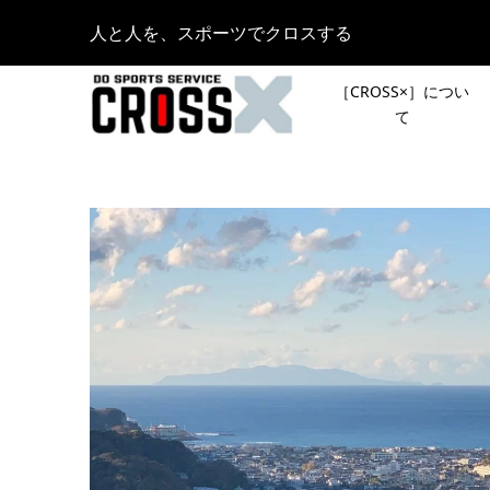
人と人を、スポーツでクロスする
［CROSS×］につい
て
［NEWS］
12月26日
プン記念
会］で1
開！Conten
2021.05.02
【イベン
［新シリ
ランニン
声で行き
総合型ストア
ント「リ
2023.09.12