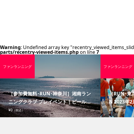
Warning
: Undefined array key "recentry_viewed_items_slid
parts/recentry-viewed-items.php
on line
7
ファンランニング
ファンランニング
［参加費無料･RUN･神奈川］湘南ラン
［RUN･東京
ニングクラブ プレイベント｜ビール...
N 2023年2
¥0
¥0
（税込）
（税込）