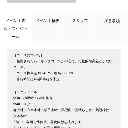
イベント内
イベント概要
スタッフ
注意事項
容・スケジュ
ール
［コースについて］
・整備されたハイキングコースが中心で、比較的標高差が少ない
コース。
・コース標高差 約240m 標高 1710m
・歩行時間は4時間半程を予定
［スケジュール］
9:30 柳沢峠 バス停 集合
9:40 スタート
柳沢峠ー六本木峠ー横手山峠ー鶏冠山ー見晴らし台ー鶏冠神社ー
六本木峠
※途中、各所で小休止、昼食休憩を挟みます。
※スタートとゴールが同じ周回コース