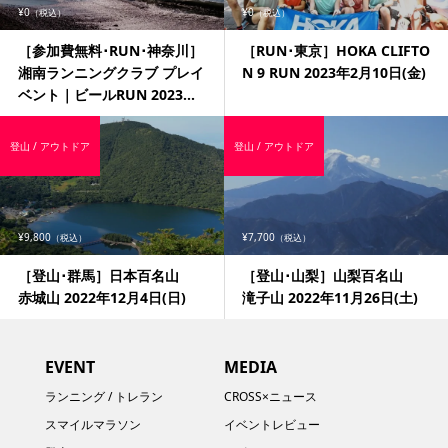
¥0
¥0
（税込）
（税込）
［参加費無料･RUN･神奈川］
［RUN･東京］HOKA CLIFTO
湘南ランニングクラブ プレイ
N 9 RUN 2023年2月10日(金)
ベント｜ビールRUN 2023...
登山 / アウトドア
登山 / アウトドア
¥9,800
¥7,700
（税込）
（税込）
［登山･群馬］日本百名山
［登山･山梨］山梨百名山
赤城山 2022年12月4日(日)
滝子山 2022年11月26日(土)
EVENT
MEDIA
ランニング / トレラン
CROSS×ニュース
スマイルマラソン
イベントレビュー