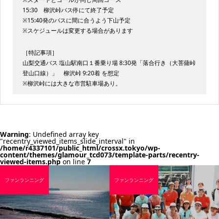
15:30 柳沢峠バス停にて終了予定
※15:40発のバスに間に合うよう下山予定
※スケジュールは変更する場合があります
［特記事項］
山梨交通バス 塩山駅南口１番乗り場 8:30発「落合行き（大菩薩峠
登山口線）」 柳沢峠 9:20着 を想定
※柳沢峠には大きな市営駐車場あり。
Warning
: Undefined array key
"recentry_viewed_items_slide_interval" in
/home/r4337101/public_html/crossx.tokyo/wp-
content/themes/glamour_tcd073/template-parts/recentry-
viewed-items.php
on line
7
ファンランニング
ファンランニング