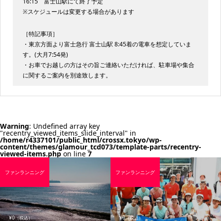
16:15 富士山駅にて終了予定
※スケジュールは変更する場合があります
［特記事項］
・東京方面より富士急行 富士山駅 8:45着の電車を想定していま
す。(大月7:54発)
・お車でお越しの方はその旨ご連絡いただければ、駐車場や集合
に関するご案内を別途致します。
Warning
: Undefined array key
"recentry_viewed_items_slide_interval" in
/home/r4337101/public_html/crossx.tokyo/wp-
content/themes/glamour_tcd073/template-parts/recentry-
viewed-items.php
on line
7
ファンランニング
ファンランニング
¥0
¥0
（税込）
（税込）