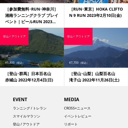
［参加費無料･RUN･神奈川］
［RUN･東京］HOKA CLIFTO
湘南ランニングクラブ プレイ
N 9 RUN 2023年2月10日(金)
ベント｜ビールRUN 2023...
登山 / アウトドア
登山 / アウトドア
¥9,800
¥7,700
（税込）
（税込）
［登山･群馬］日本百名山
［登山･山梨］山梨百名山
赤城山 2022年12月4日(日)
滝子山 2022年11月26日(土)
EVENT
MEDIA
ランニング / トレラン
CROSS×ニュース
スマイルマラソン
イベントレビュー
登山 / アウトドア
リポート