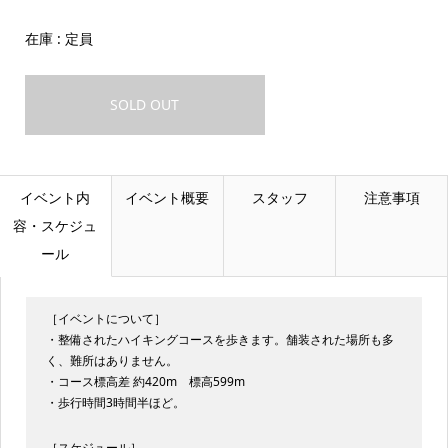
在庫 : 定員
SOLD OUT
イベント内
イベント概要
スタッフ
注意事項
容・スケジュ
ール
［イベントについて］
・整備されたハイキングコースを歩きます。舗装された場所も多
く、難所はありません。
・コース標高差 約420m 標高599m
・歩行時間3時間半ほど。
［スケジュール］