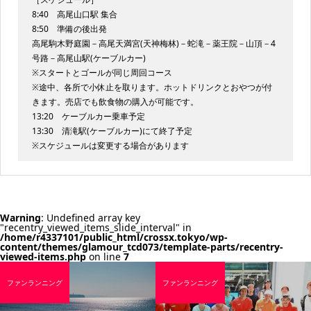
8:40 高尾山口駅 集合
8:50 準備の後出発
高尾駒木野庭園－高尾天満宮(天神梅林)－蛇滝－薬王院－山頂－4
号路－高尾山駅(ケーブルカー)
※スタートとゴールが同じ周回コース
※途中、各所で小休止を取ります。ホットドリンクとおやつが付
きます。売店でも飲食物の購入が可能です。
13:20 ケーブルカー乗車予定
13:30 清滝駅(ケーブルカー)にて終了予定
※スケジュールは変更する場合があります
Warning
: Undefined array key
"recentry_viewed_items_slide_interval" in
/home/r4337101/public_html/crossx.tokyo/wp-
content/themes/glamour_tcd073/template-parts/recentry-
viewed-items.php
on line
7
ファンランニング
ファンランニング