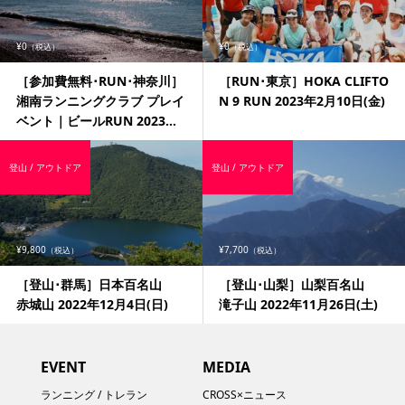
¥0
¥0
（税込）
（税込）
［参加費無料･RUN･神奈川］
［RUN･東京］HOKA CLIFTO
湘南ランニングクラブ プレイ
N 9 RUN 2023年2月10日(金)
ベント｜ビールRUN 2023...
登山 / アウトドア
登山 / アウトドア
¥9,800
¥7,700
（税込）
（税込）
［登山･群馬］日本百名山
［登山･山梨］山梨百名山
赤城山 2022年12月4日(日)
滝子山 2022年11月26日(土)
EVENT
MEDIA
ランニング / トレラン
CROSS×ニュース