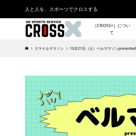
人と人を、スポーツでクロスする
［CROSS×］につい
て
スマイルマラソン
10月21日（土）ベルマラソンpresente
［プレビ
皆さんの
3days
登山イベ
見どころ
スト登山
2021.07.28
［NEWS
皆さんの
ト募集ス
登山イベ
スト登山
2021.08.22