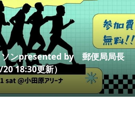
ュー］温泉ハイキン
［イベントレビュー］「
山の見どころをご紹
山ガイドと行く講習登山
1年度 最新！
2回！
2021.07.16
ンpresented by 郵便局局長
0 18:30更新）