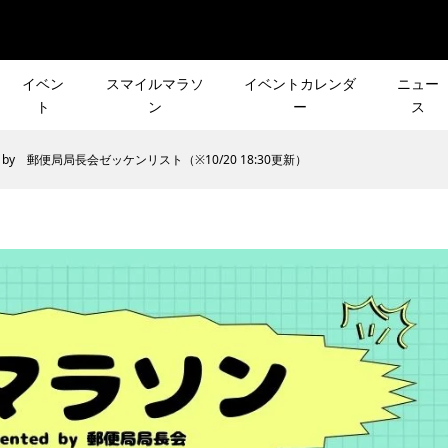
イベン
スマイルマラソ
イベントカレンダ
ニュー
ト
ン
ー
ス
d by 郵便局局長会ゼッケンリスト（※10/20 18:30更新）
ュー］南伊豆
《CROSS×》スタッフ遊
声で行き先が決まる
12月26日(日)［CROSS×
 千畳敷ハイキングの
本気のトレラン対決決定
ント「第2回 リクエ
会］で1年の締めくくり！
をご紹介！
」
2022.01.06
］10月の登山イベン
GOGIRL6期生の募集が本
声で行き先が決まる
［夏のシリーズ企画］
タート！！
(4/1)20:00開始！
ント「第3回 リクエ
OUTDOOR DAY
」
KAMAKURA
2024.04.01