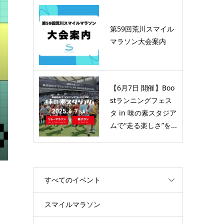
富士
MIZUNOから新作が登場！
」第
「MIZUNO NEO VISTA（ミ
第59回荒川スマイル
ズノネオビスタ）」発表会...
マラソン大会案内
2024.05.01
【6月7日 開催】Boo
stランニングフェス
タ in 味の素スタジア
ムで“走る楽しさ”を...
すべてのイベント
スマイルマラソン