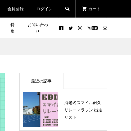
会員登録
ログイン
カート

特
お問い合わ
集
せ
びで
【イベント潜入レポート】ニ
忘年
［新シリーズ企画］皆さんの
！！
ューバランス×ソナーポケッ
声で行き先が決まる登山イベ
トeyeron コラボランニ...
ント「リクエスト登山」
2023.09.13
最近の記事
日
［NEWS］腰越アウトドアス
ポーツFesta!!開催！！
海老名スマイル耐久
リレーマラソン 出走
リスト
2021.09.17