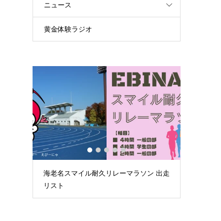
ニュース
黄金体験ラジオ
1
2
3
4
5
ルマラ
海老名スマイル耐久リレーマラソン 出走
第59回
0...
リスト