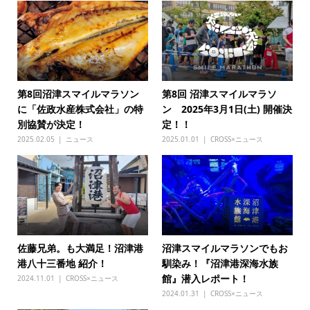
第8回沼津スマイルマラソン
第8回 沼津スマイルマラソ
に「佐政水産株式会社」の特
ン 2025年3月1日(土) 開催決
別協賛が決定！
定！！
2025.02.05
ニュース
2025.01.01
CROSS×ニュース
佐藤兄弟。も大満足！沼津港
沼津スマイルマラソンでもお
港八十三番地 紹介！
馴染み！『沼津港深海水族
館』潜入レポート！
2024.11.01
CROSS×ニュース
2024.01.31
CROSS×ニュース