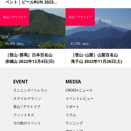
ベント｜ビールRUN 2023...
登山 / アウトドア
登山 / アウトドア
¥9,800
¥7,700
（税込）
（税込）
［登山･群馬］日本百名山
［登山･山梨］山梨百名山
赤城山 2022年12月4日(日)
滝子山 2022年11月26日(土)
EVENT
MEDIA
ランニング / トレラン
CROSS×ニュース
スマイルマラソン
イベントレビュー
登山 / アウトドア
リポート
フィットネス
コラム
その他のイベント
ランニング