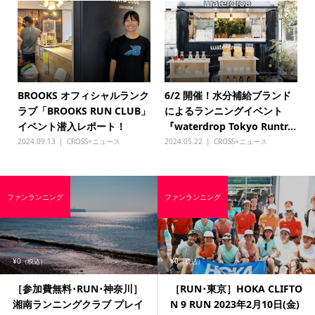
BROOKS オフィシャルランク
6/2 開催！水分補給ブランド
ラブ「BROOKS RUN CLUB」
によるランニングイベント
イベント潜入レポート！
『waterdrop Tokyo Runtr...
2024.09.13
CROSS×ニュース
2024.05.22
CROSS×ニュース
ファンランニング
ファンランニング
¥0
¥0
（税込）
（税込）
［参加費無料･RUN･神奈川］
［RUN･東京］HOKA CLIFTO
湘南ランニングクラブ プレイ
N 9 RUN 2023年2月10日(金)